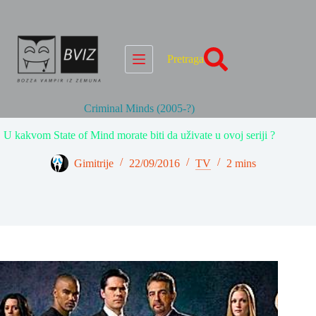
Skip
to
content
Pretraga
Criminal Minds (2005-?)
U kakvom State of Mind morate biti da uživate u ovoj seriji ?
Gimitrije
22/09/2016
TV
2 mins