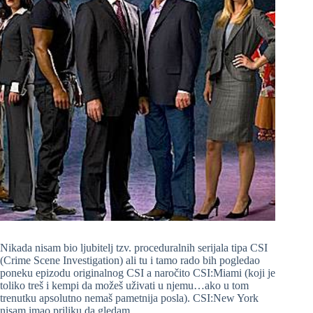
Nikada nisam bio ljubitelj tzv. proceduralnih serijala tipa CSI
(Crime Scene Investigation) ali tu i tamo rado bih pogledao
poneku epizodu originalnog CSI a naročito CSI:Miami (koji je
toliko treš i kempi da možeš uživati u njemu…ako u tom
trenutku apsolutno nemaš pametnija posla). CSI:New York
nisam imao priliku da gledam.