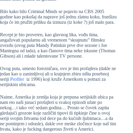
Bilo kako bilo Criminal Minds se pojavio na CBS 2005
godine kao pokušaj da naprave još jednu zlatnu koku, franšizu
koja će im pružiti priliku da izmuzu (iz koke ?) još malo para.
Recept je bio proveren, kao glavnog lika, vođu tima,
angažovati popularnu ali vremenom “skrajnutu” filmsku
zvezdu (ovog puta Mandy Patinkin prve dve sezone i Joe
Mantegna od tada), a kao članove tima neke iskusne (Thomas
Gibson) ali i mlade talentovane TV persone.
Ovog puta, umesto forezničara, ovo je tim profajlera (dakle ne
jedan kao u zanimljivoj ali u krajnjem zbiru ništa posebnoj
seriji
Profiler
iz 1996) koji kruže Amerikom u potrazi za
serijiskim ubicama.
Naime, Amerika je zemlja koja je prepuna serijiskih ubica pa
nam eto naši junaci profajleri u svakoj epizodi ufate po
nekog…i tako već sedam godina… Prosto se čovek zapita
gledajući grozote koje različiti tipovi ili tipkinje čine u ovoj
seriji svojim žrtvama (od dece pa do kućnih ljubimaca…a da
ne pominjem i odrasle), dakle ove mrske zločince koje naš tim
hvata, kako je fucking dangerous živeti u Americi.