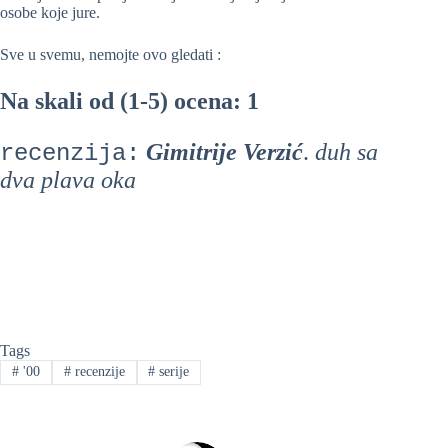
osobe koje jure.
Sve u svemu, nemojte ovo gledati :
Na skali od (1-5) ocena: 1
Gimitrije Verzić
.
duh sa
recenzija:
dva plava oka
Tags
#
'00
#
recenzije
#
serije