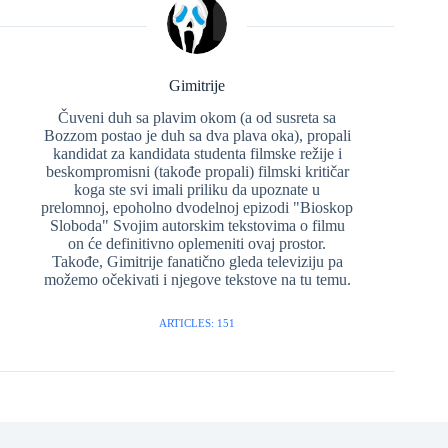
Gimitrije
Čuveni duh sa plavim okom (a od susreta sa
Bozzom postao je duh sa dva plava oka), propali
kandidat za kandidata studenta filmske režije i
beskompromisni (takođe propali) filmski kritičar
koga ste svi imali priliku da upoznate u
prelomnoj, epoholno dvodelnoj epizodi "Bioskop
Sloboda" Svojim autorskim tekstovima o filmu
on će definitivno oplemeniti ovaj prostor.
Takođe, Gimitrije fanatično gleda televiziju pa
možemo očekivati i njegove tekstove na tu temu.
ARTICLES: 151