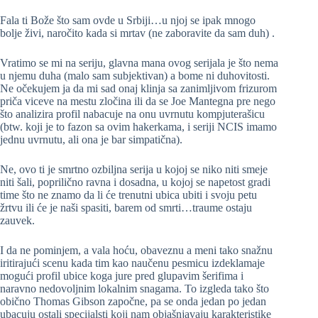
Fala ti Bože što sam ovde u Srbiji…u njoj se ipak mnogo
bolje živi, naročito kada si mrtav (ne zaboravite da sam duh) .
Vratimo se mi na seriju, glavna mana ovog serijala je što nema
u njemu duha (malo sam subjektivan) a bome ni duhovitosti.
Ne očekujem ja da mi sad onaj klinja sa zanimljivom frizurom
priča viceve na mestu zločina ili da se Joe Mantegna pre nego
što analizira profil nabacuje na onu uvrnutu kompjuterašicu
(btw. koji je to fazon sa ovim hakerkama, i seriji NCIS imamo
jednu uvrnutu, ali ona je bar simpatična).
Ne, ovo ti je smrtno ozbiljna serija u kojoj se niko niti smeje
niti šali, poprilično ravna i dosadna, u kojoj se napetost gradi
time što ne znamo da li će trenutni ubica ubiti i svoju petu
žrtvu ili će je naši spasiti, barem od smrti…traume ostaju
zauvek.
I da ne pominjem, a vala hoću, obaveznu a meni tako snažnu
iritirajući scenu kada tim kao naučenu pesmicu izdeklamaje
mogući profil ubice koga jure pred glupavim šerifima i
naravno nedovoljnim lokalnim snagama. To izgleda tako što
obično Thomas Gibson započne, pa se onda jedan po jedan
ubacuju ostali specijalsti koji nam objašnjavaju karakteristike