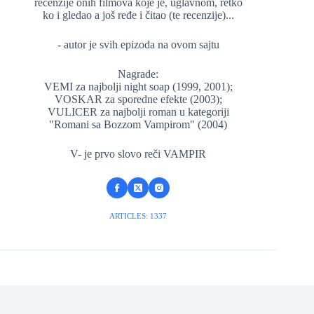
recenzije onih filmova koje je, uglavnom, retko
ko i gledao a još ređe i čitao (te recenzije)...
- autor je svih epizoda na ovom sajtu
Nagrade:
VEMI za najbolji night soap (1999, 2001);
VOSKAR za sporedne efekte (2003);
VULICER za najbolji roman u kategoriji
"Romani sa Bozzom Vampirom" (2004)
V- je prvo slovo reči VAMPIR
ARTICLES: 1337