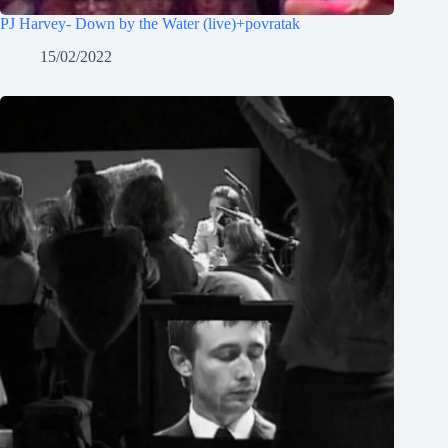
PJ Harvey- Down by the Water (live)+povratak
15/02/2022