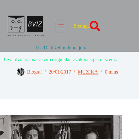
Skip
to
content
Pretraga
Ti – Da ti želim dobra jutra
Ovaj dvojac ima sasvim originalan zvuk na srpskoj sceni...
Biograf
20/01/2017
MUZIKA
0 mins