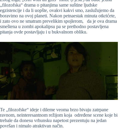
„filozofska“ drama o pitanjima same suštine ljudske
egzistencije i da li uopšte, ovakvi kakvi smo, zaslužujemo da
boravimo na ovoj planeti. Nakon petnaestak minuta otkrićete,
i zato ovo ne smatram prevelikim spojlerom, da je ova drama
smeštena u zombi apokalipsu pa se prethodno postavljena
pitanja ovde postavljaju i u bukvalnom obliku.
Te „filozofske“ ideje i dileme veoma brzo bivaju zatrpane
ravnom, neinteresantnom režijom koja određene scene koje bi
trebale da donesu vrhunsku napetost prezentuju na jedan
površan i nimalo atraktivan način.