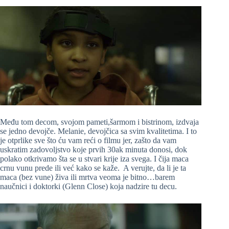
Među tom decom, svojom pameti,šarmom i bistrinom, izdvaja
se jedno devojče. Melanie, devojčica sa svim kvalitetima. I to
je otprlike sve što ću vam reći o filmu jer, zašto da vam
uskratim zadovoljstvo koje prvih 30ak minuta donosi, dok
polako otkrivamo šta se u stvari krije iza svega. I čija maca
crnu vunu prede ili već kako se kaže. A verujte, da li je ta
maca (bez vune) živa ili mrtva veoma je bitno…barem
naučnici i doktorki (Glenn Close) koja nadzire tu decu.