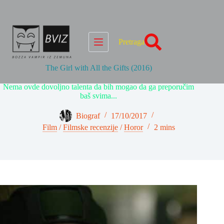
Skip
to
content
Pretraga
The Girl with All the Gifts (2016)
Nema ovde dovoljno talenta da bih mogao da ga preporučim
baš svima...
Biograf
17/10/2017
Film
/
Filmske recenzije
/
Horor
2 mins