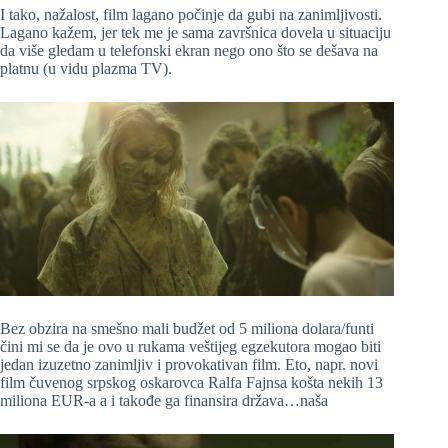
I tako, nažalost, film lagano počinje da gubi na zanimljivosti.
Lagano kažem, jer tek me je sama završnica dovela u situaciju
da više gledam u telefonski ekran nego ono što se dešava na
platnu (u vidu plazma TV).
Bez obzira na smešno mali budžet od 5 miliona dolara/funti
čini mi se da je ovo u rukama veštijeg egzekutora mogao biti
jedan izuzetno zanimljiv i provokativan film. Eto, napr. novi
film čuvenog srpskog oskarovca Ralfa Fajnsa košta nekih 13
miliona EUR-a a i takođe ga finansira država…naša