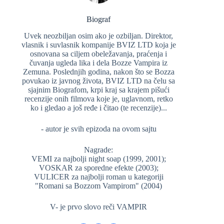
Biograf
Uvek neozbiljan osim ako je ozbiljan. Direktor,
vlasnik i suvlasnik kompanije BVIZ LTD koja je
osnovana sa ciljem obeležavanja, praćenja i
čuvanja ugleda lika i dela Bozze Vampira iz
Zemuna. Poslednjih godina, nakon što se Bozza
povukao iz javnog života, BVIZ LTD na čelu sa
sjajnim Biografom, krpi kraj sa krajem pišući
recenzije onih filmova koje je, uglavnom, retko
ko i gledao a još ređe i čitao (te recenzije)...
- autor je svih epizoda na ovom sajtu
Nagrade:
VEMI za najbolji night soap (1999, 2001);
VOSKAR za sporedne efekte (2003);
VULICER za najbolji roman u kategoriji
"Romani sa Bozzom Vampirom" (2004)
V- je prvo slovo reči VAMPIR