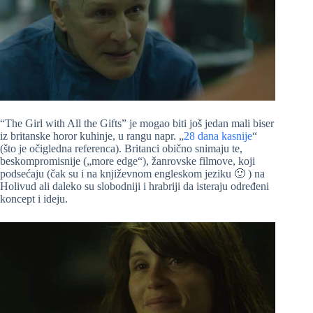
“The Girl with All the Gifts” je mogao biti još jedan mali biser
iz britanske horor kuhinje, u rangu napr. „
28 dana kasnije
“
(što je očigledna referenca). Britanci obično snimaju te,
beskompromisnije („more edge“), žanrovske filmove, koji
podsećaju (čak su i na književnom engleskom jeziku 🙂 ) na
Holivud ali daleko su slobodniji i hrabriji da isteraju određeni
koncept i ideju.