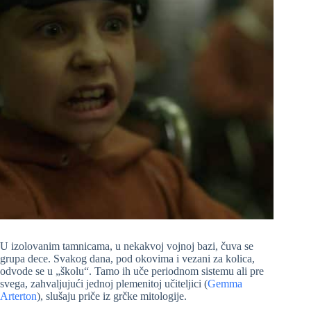
U izolovanim tamnicama, u nekakvoj vojnoj bazi, čuva se
grupa dece. Svakog dana, pod okovima i vezani za kolica,
odvode se u „školu“. Tamo ih uče periodnom sistemu ali pre
svega, zahvaljujući jednoj plemenitoj učiteljici (
Gemma
Arterton
), slušaju priče iz grčke mitologije.