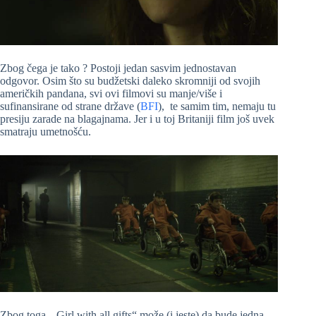
Zbog čega je tako ? Postoji jedan sasvim jednostavan
odgovor. Osim što su budžetski daleko skromniji od svojih
američkih pandana, svi ovi filmovi su manje/više i
sufinansirane od strane države (
BFI
), te samim tim, nemaju tu
presiju zarade na blagajnama. Jer i u toj Britaniji film još uvek
smatraju umetnošću.
Zbog toga, „Girl with all gifts“ može (i jeste) da bude jedna