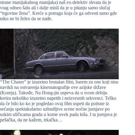
strane manijakalnog manijaka) naš ex-detektiv shvata da je
vrag odneo šalu ali i dalje misli da je u pitanju samo slučaj
“trgovine žena”. Kreće u potragu koja će ga odvesti tamo gde
niko ne bi želeo da se nađe.
“The Chaser” je izuzetno brutalan film, barem za one koji nisu
navikli na ostvarenja kinematografije ove azijske države
(Koreja). Takođe, Na Hong-jin uspeva da u svom debiju
kreira nekoliko izuzetno napetih i neizvesnih sekvenci. Teško
da će bilo ko ko je pogledao ovaj film uspeti da potisne iz
sećanja spektakularno uzbudljive scene noćne jurnjave po
uskim uličicama grada u kome uvek pada kiša. I ta jurnjava je
pešačka, da ne kažem, trkačka…