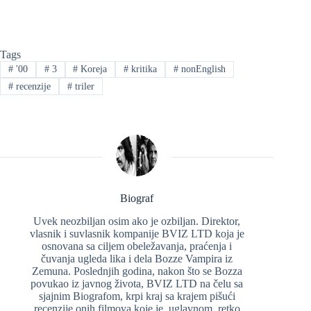
Tags
#
'00
#
3
#
Koreja
#
kritika
#
nonEnglish
#
recenzije
#
triler
Biograf
Uvek neozbiljan osim ako je ozbiljan. Direktor,
vlasnik i suvlasnik kompanije BVIZ LTD koja je
osnovana sa ciljem obeležavanja, praćenja i
čuvanja ugleda lika i dela Bozze Vampira iz
Zemuna. Poslednjih godina, nakon što se Bozza
povukao iz javnog života, BVIZ LTD na čelu sa
sjajnim Biografom, krpi kraj sa krajem pišući
recenzije onih filmova koje je, uglavnom, retko