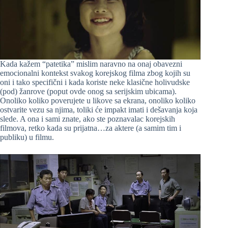
Kada kažem “patetika” mislim naravno na onaj obavezni
emocionalni kontekst svakog korejskog filma zbog kojih su
oni i tako specifični i kada koriste neke klasične holivudske
(pod) žanrove (poput ovde onog sa serijskim ubicama).
Onoliko koliko poverujete u likove sa ekrana, onoliko koliko
ostvarite vezu sa njima, toliki će impakt imati i dešavanja koja
slede. A ona i sami znate, ako ste poznavalac korejskih
filmova, retko kada su prijatna…za aktere (a samim tim i
publiku) u filmu.