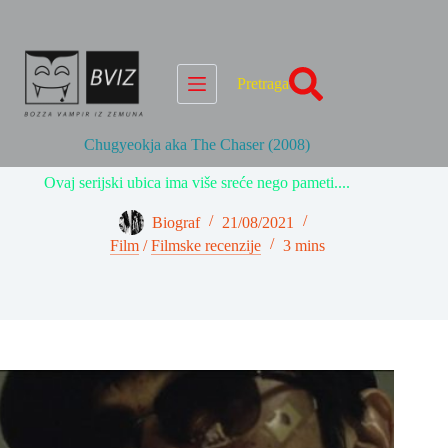
Skip
to
content
Pretraga
Chugyeokja aka The Chaser (2008)
Ovaj serijski ubica ima više sreće nego pameti....
Biograf
21/08/2021
Film
/
Filmske recenzije
3 mins