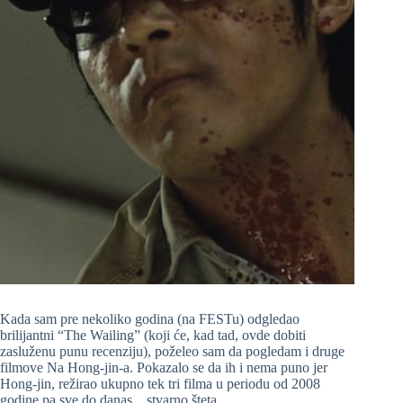
Kada sam pre nekoliko godina (na FESTu) odgledao
brilijantni “The Wailing” (koji će, kad tad, ovde dobiti
zasluženu punu recenziju), poželeo sam da pogledam i druge
filmove Na Hong-jin-a. Pokazalo se da ih i nema puno jer
Hong-jin, režirao ukupno tek tri filma u periodu od 2008
godine pa sve do danas…stvarno šteta…