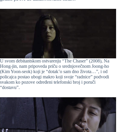
U svom debitantskom ostvarenju “The Chaser” (2008), Na
Hong-jin, nam pripoveda priču o srednjovečnom Joong-ho
(Kim Yoon-seok) koji je “dotak’o sam dno života…”, i od
policajca postao ubogi makro koji svoje “radnice” podvodi
svakom ko pozove određeni telefonski broj i poruči
“dostavu”.