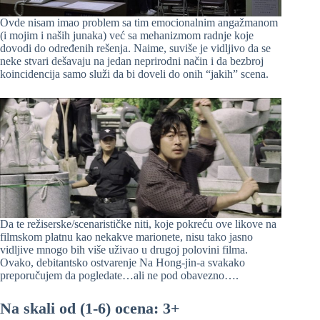
Ovde nisam imao problem sa tim emocionalnim angažmanom
(i mojim i naših junaka) već sa mehanizmom radnje koje
dovodi do određenih rešenja. Naime, suviše je vidljivo da se
neke stvari dešavaju na jedan neprirodni način i da bezbroj
koincidencija samo služi da bi doveli do onih “jakih” scena.
Da te režiserske/scenarističke niti, koje pokreću ove likove na
filmskom platnu kao nekakve marionete, nisu tako jasno
vidljive mnogo bih više uživao u drugoj polovini filma.
Ovako, debitantsko ostvarenje Na Hong-jin-a svakako
preporučujem da pogledate…ali ne pod obavezno….
Na skali od (1-6) ocena: 3+