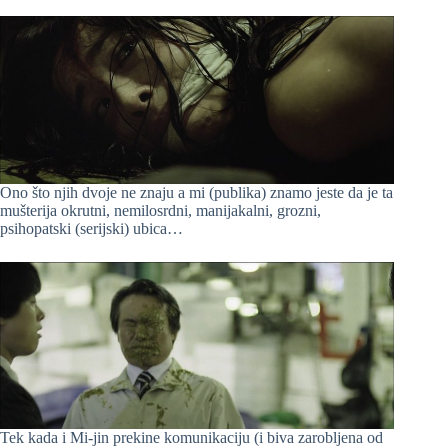
Ono što njih dvoje ne znaju a mi (publika) znamo jeste da je ta
mušterija okrutni, nemilosrdni, manijakalni, grozni,
psihopatski (serijski) ubica…
Tek kada i Mi-jin prekine komunikaciju (i biva zarobljena od