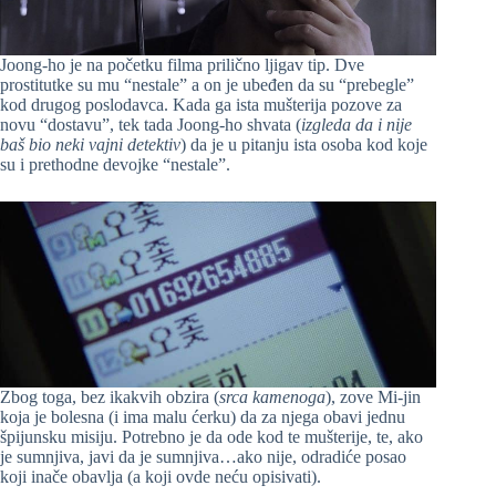
Joong-ho je na početku filma prilično ljigav tip. Dve
prostitutke su mu “nestale” a on je ubeđen da su “prebegle”
kod drugog poslodavca. Kada ga ista mušterija pozove za
novu “dostavu”, tek tada Joong-ho shvata (
izgleda da i nije
baš bio neki vajni detektiv
) da je u pitanju ista osoba kod koje
su i prethodne devojke “nestale”.
Zbog toga, bez ikakvih obzira (
srca kamenoga
), zove Mi-jin
koja je bolesna (i ima malu ćerku) da za njega obavi jednu
špijunsku misiju. Potrebno je da ode kod te mušterije, te, ako
je sumnjiva, javi da je sumnjiva…ako nije, odradiće posao
koji inače obavlja (a koji ovde neću opisivati).