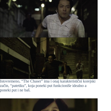
Istovremeno, “The Chaser” ima i onaj karakteristični korejski
začin, “patetiku”, koja poneki put funkcioniše idealno a
poneki put i ne baš.