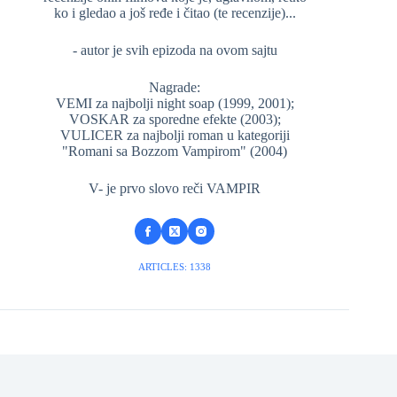
ko i gledao a još ređe i čitao (te recenzije)...
- autor je svih epizoda na ovom sajtu
Nagrade:
VEMI za najbolji night soap (1999, 2001);
VOSKAR za sporedne efekte (2003);
VULICER za najbolji roman u kategoriji
"Romani sa Bozzom Vampirom" (2004)
V- je prvo slovo reči VAMPIR
ARTICLES: 1338