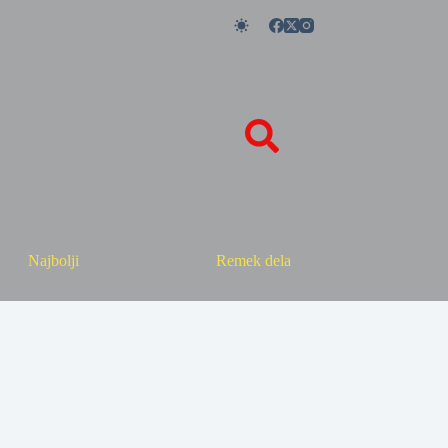
Najbolji
Remek dela