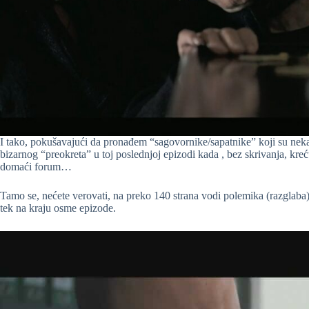
I tako, pokušavajući da pronađem “sagovornike/sapatnike” koji su neka
bizarnog “preokreta” u toj poslednjoj epizodi kada , bez skrivanja, kr
domaći forum…
Tamo se, nećete verovati, na preko 140 strana vodi polemika (razglaba) 
tek na kraju osme epizode.