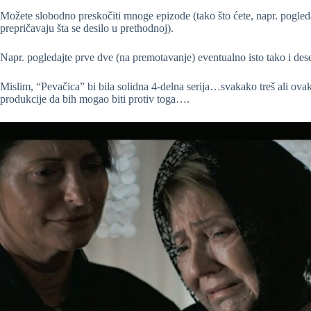
Možete slobodno preskočiti mnoge epizode (tako što ćete, napr. pogled
prepričavaju šta se desilo u prethodnoj).
Napr. pogledajte prve dve (na premotavanje) eventualno isto tako i dese
Mislim, “Pevačica” bi bila solidna 4-delna serija…svakako treš ali ov
produkcije da bih mogao biti protiv toga….