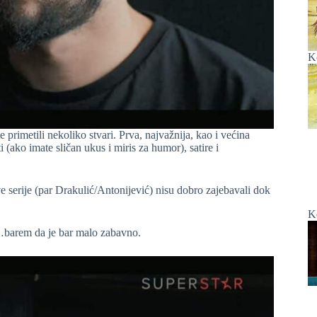
K
 primetili nekoliko stvari. Prva, najvažnija, kao i većina
i (ako imate sličan ukus i miris za humor), satire i
e serije (par Drakulić/Antonijević) nisu dobro zajebavali dok
K
…barem da je bar malo zabavno.