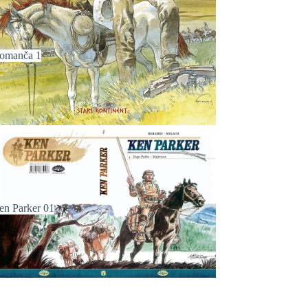
omanča 1
en Parker 01