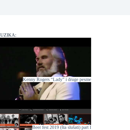
UZIKA:
Kenny Rogers “Lady” i druge pesme
Beer fest 2019 (šta slušati) part I