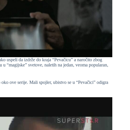
ko uspeli da izdrže do kraja “Pevačicu” a naročito zbog
eću u “magijske” svetove, naletih na jedan, veoma popularan,
oko ove serije. Mali spojler, ubistvo se u “Pevačici” odigra