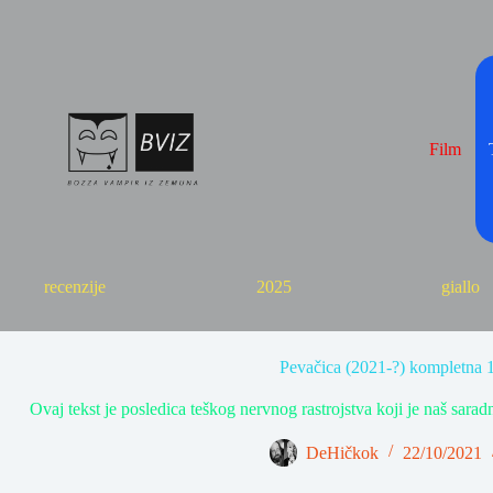
Skip
to
content
Film
recenzije
2025
giallo
Pevačica (2021-?) kompletna 
Ovaj tekst je posledica teškog nervnog rastrojstva koji je naš sa
DeHičkok
22/10/2021