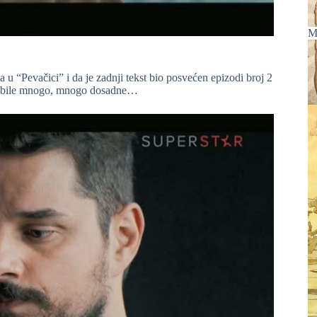
M
 u “Pevačici” i da je zadnji tekst bio posvećen epizodi broj 2
ode bile mnogo, mnogo dosadne…