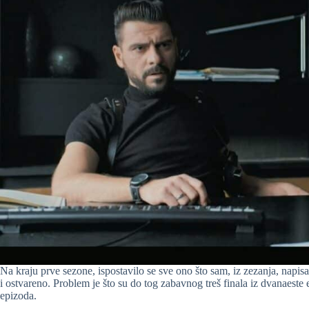
Na kraju prve sezone, ispostavilo se sve ono što sam, iz zezanja, napi
i ostvareno. Problem je što su do tog zabavnog treš finala iz dvanaest
epizoda.