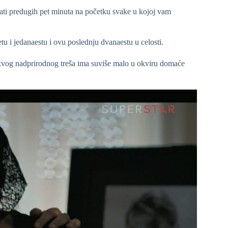
ati predugih pet minuta na početku svake u kojoj vam
tu i jedanaestu i ovu poslednju dvanaestu u celosti.
akvog nadprirodnog treša ima suviše malo u okviru domaće