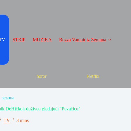
TV
STRIP
MUZIKA
Bozza Vampir iz Zemuna
horor
Netflix
1 sezona
radnik DeHičkok doživeo gledajući "Pevačicu"
TV
3 mins