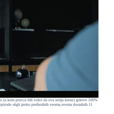
sao (u kom pravcu bih voleo da ova serija krene) gotovo 100%
e epizode stigli preko prethodnih veoma,veoma dosadnih 11