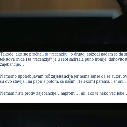
Takođe, ako ste pročitali
tu “recenziju”
o drugoj epizodi nadam se da ste
tekstova ovde i ta “recenzija” je u sebi sadržala puno ironije, duhovitost
zajebancije…
Namerno upotrebljavam reč
zajebancija
jer nema šanse da se autori ov
su ovo stavljali na papir a potom, sa našim (Telekom) parama, i snimili.
Nemam ništa protiv zajebancije…naprotiv… ali, ako te neko već jebe