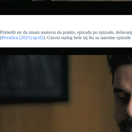
Primetili ste da nisam nastavio da pratim, epizodu po epizodu, dešavanja
(
Pevačica (2021) ep-02
). Glavni razlog beše taj što su naredne epiz