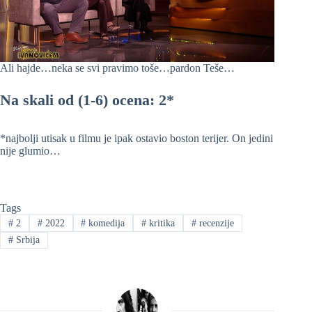
Ali hajde…neka se svi pravimo toše…pardon Teše…
Na skali od (1-6) ocena: 2*
*najbolji utisak u filmu je ipak ostavio boston terijer. On jedini
nije glumio…
Tags
#
2
#
2022
#
komedija
#
kritika
#
recenzije
#
Srbija