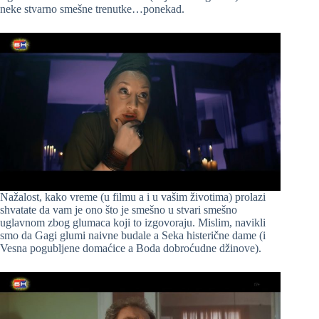
neke stvarno smešne trenutke…ponekad.
Nažalost, kako vreme (u filmu a i u vašim životima) prolazi
shvatate da vam je ono što je smešno u stvari smešno
uglavnom zbog glumaca koji to izgovoraju. Mislim, navikli
smo da Gagi glumi naivne budale a Seka histerične dame (i
Vesna pogubljene domaćice a Boda dobroćudne džinove).