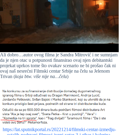
Ali dobro…autor ovog filma je Sandra Mitrović i ne sumnjam
da je njen otac u potpunosti finansirao ovaj njen debitantski
projekat uprkos tome što ovakav scenario ne bi prošao čak ni
ovaj naš nesrećni Filmski centar Srbije na čelu sa Jelenom
Trivan (
koja btw. više nije na…čelu
)
https://lat.sputnikportal.rs/20221214/filmski-centar-izmedju-
ostalih-podrzani-filmovi-juzni-vetar-3-i-ribar-i-balerina-