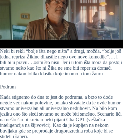
Neki bi rekli “bolje išta nego ništa” a drugi, možda, “bolje još
jedna repriza Žikine dinastije nego ove nove komedije”…. i
bili bi u pravu….osim što nisu. Jer i u tom išta mora da postoji
stvarno nešto kao što ni Žika ne sme biti reper za domaći
humor nakon toliko klasika koje imamo u tom žanru.
Podrum
Kada stignemo do dna to jest do podruma, a brzo to dođe
negde već nakon polovine, polako shvatate da je ovde humor
stvarno univerzalan ali univerzalno neduhovit. Na bilo kom
jeziku ono što sledi stvarno ne može biti smešno. Scenario liči
na nešto što bi kreirao neki pijani ChatGPT (veštačka
inteligencija na šljivovici). Kao da je kupljen na nekom
buvljaku gde se preprodaje drugorazredna roba koje bi se
stideli i šaneri.