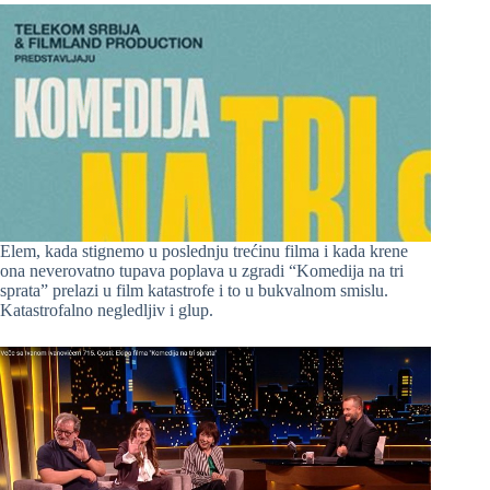
Elem, kada stignemo u poslednju trećinu filma i kada krene
ona neverovatno tupava poplava u zgradi “Komedija na tri
sprata” prelazi u film katastrofe i to u bukvalnom smislu.
Katastrofalno negledljiv i glup.