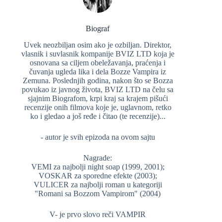
Biograf
Uvek neozbiljan osim ako je ozbiljan. Direktor,
vlasnik i suvlasnik kompanije BVIZ LTD koja je
osnovana sa ciljem obeležavanja, praćenja i
čuvanja ugleda lika i dela Bozze Vampira iz
Zemuna. Poslednjih godina, nakon što se Bozza
povukao iz javnog života, BVIZ LTD na čelu sa
sjajnim Biografom, krpi kraj sa krajem pišući
recenzije onih filmova koje je, uglavnom, retko
ko i gledao a još ređe i čitao (te recenzije)...
- autor je svih epizoda na ovom sajtu
Nagrade:
VEMI za najbolji night soap (1999, 2001);
VOSKAR za sporedne efekte (2003);
VULICER za najbolji roman u kategoriji
"Romani sa Bozzom Vampirom" (2004)
V- je prvo slovo reči VAMPIR