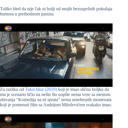
Toliko bled da nije čak ni bolji od mojih bezuspešnih pokušaja
humora u prethodnom pasusu.
Za razliku od
Taksi bluz (2019)
koji je imao sličnu boljku da
mu je scenario ličio na nešto što uopšte nema veze sa mestom
zbivanja “Komedija na tri sprata” nema urnebesnih momenata
koji je pomenuti film sa Andrijom Miloševićem svakako imao.