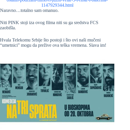
1147929344.html
Naravno…totalno sam omanuo.
Niti PINK stoji iza ovog filma niti su ga sredstva FCS
zaobišla.
Hvala Telekomu Srbije što postoji i što ovi naši mučeni
“umetnici” mogu da prežive ova teška vremena. Slava im!