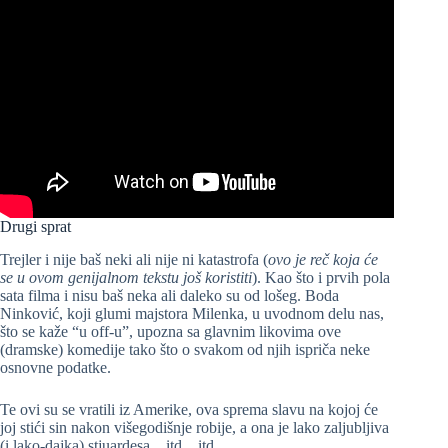
Drugi sprat
Trejler i nije baš neki ali nije ni katastrofa (
ovo je reč koja će
se u ovom genijalnom tekstu još koristiti
). Kao što i prvih pola
sata filma i nisu baš neka ali daleko su od lošeg. Boda
Ninković, koji glumi majstora Milenka, u uvodnom delu nas,
što se kaže “u off-u”, upozna sa glavnim likovima ove
(dramske) komedije tako što o svakom od njih ispriča neke
osnovne podatke.
Te ovi su se vratili iz Amerike, ova sprema slavu na kojoj će
joj stići sin nakon višegodišnje robije, a ona je lako zaljubljiva
(i lako-dajka) stjuardesa…itd…itd…