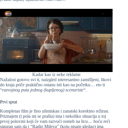
Kadar kao iz neke reklame
Nažalost gotovo svi ti, naizgled interesantno zamišljeni, likovi
do kraja priče praktično ostanu isti kao na početku… eto ti
“
razvojnog puta jednog (kupljenog) scenariste
“.
Prvi sprat
Kompletan film je fino ušminkan i zanatski korektno režiran.
Priznajem (i pola mi se prašta) ima i nekoliko situacija u toj
prvoj polovini koji će vam razvući osmeh na licu… hoću reći
siguran sam da i “Radio Mileva” (koju nisam gledao) ima