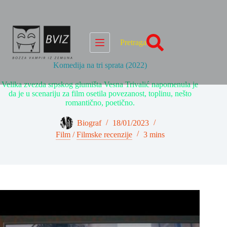
Skip
to
content
Pretraga
Komedija na tri sprata (2022)
Velika zvezda srpskog glumišta Vesna Trivalić napomenula je
da je u scenariju za film osetila povezanost, toplinu, nešto
romantično, poetično.
Biograf
18/01/2023
Film
/
Filmske recenzije
3 mins