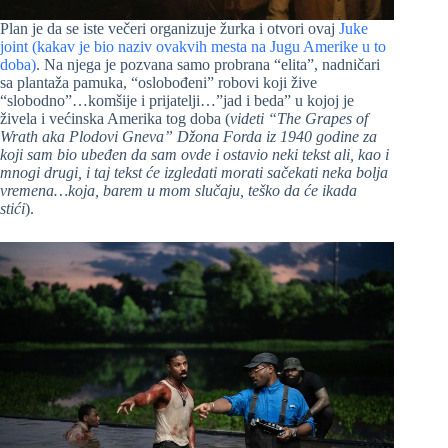
Plan je da se iste večeri organizuje žurka i otvori ovaj
Juke
joint (kakav je bio naziv ovakvih mesta na Jugu Amerike u to
doba)
. Na njega je pozvana samo probrana “elita”, nadničari
sa plantaža pamuka, “oslobođeni” robovi koji žive
“slobodno”…komšije i prijatelji…”jad i beda” u kojoj je
živela i većinska Amerika tog doba (
videti “The Grapes of
Wrath aka Plodovi Gneva” Džona Forda iz 1940 godine za
koji sam bio ubeđen da sam ovde i ostavio neki tekst ali, kao i
mnogi drugi, i taj tekst će izgledati morati sačekati neka bolja
vremena…koja, barem u mom slučaju, teško da će ikada
stići
).