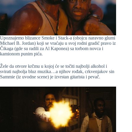
Upoznajemo blizance Smoke i Stack-a (obojcu naravno glumi
Michael B. Jordan) koji se vraćaju u svoj rodni gradić pravo iz
Čikaga (gde su radili za Al Kaponea) sa torbom novca i
kamionom punim pića.
Žele da otvore krčmu u kojoj će se točiti najbolji alkohol i
svirati najbolja bluz muzika…a njihov rođak, crkvenjakov sin
Sammie (iz uvodne scene) je izvrstan gitarista i pevač.