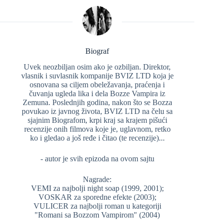
Biograf
Uvek neozbiljan osim ako je ozbiljan. Direktor,
vlasnik i suvlasnik kompanije BVIZ LTD koja je
osnovana sa ciljem obeležavanja, praćenja i
čuvanja ugleda lika i dela Bozze Vampira iz
Zemuna. Poslednjih godina, nakon što se Bozza
povukao iz javnog života, BVIZ LTD na čelu sa
sjajnim Biografom, krpi kraj sa krajem pišući
recenzije onih filmova koje je, uglavnom, retko
ko i gledao a još ređe i čitao (te recenzije)...
- autor je svih epizoda na ovom sajtu
Nagrade:
VEMI za najbolji night soap (1999, 2001);
VOSKAR za sporedne efekte (2003);
VULICER za najbolji roman u kategoriji
"Romani sa Bozzom Vampirom" (2004)