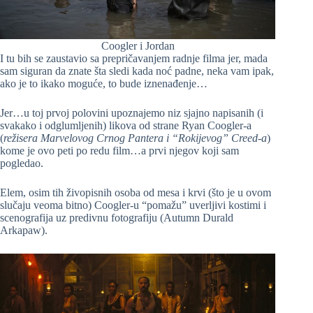
Coogler i Jordan
I tu bih se zaustavio sa prepričavanjem radnje filma jer, mada
sam siguran da znate šta sledi kada noć padne, neka vam ipak,
ako je to ikako moguće, to bude iznenađenje…
Jer…u toj prvoj polovini upoznajemo niz sjajno napisanih (i
svakako i odglumljenih) likova od strane Ryan Coogler-a
(
režisera Marvelovog Crnog Pantera i “Rokijevog” Creed-a
)
kome je ovo peti po redu film…a prvi njegov koji sam
pogledao.
Elem, osim tih živopisnih osoba od mesa i krvi (što je u ovom
slučaju veoma bitno) Coogler-u “pomažu” uverljivi kostimi i
scenografija uz predivnu fotografiju (Autumn Durald
Arkapaw).