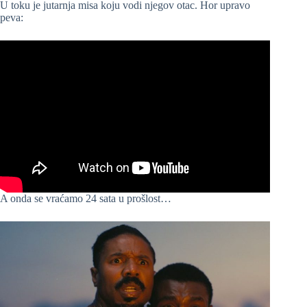
U toku je jutarnja misa koju vodi njegov otac. Hor upravo
peva:
A onda se vraćamo 24 sata u prošlost…