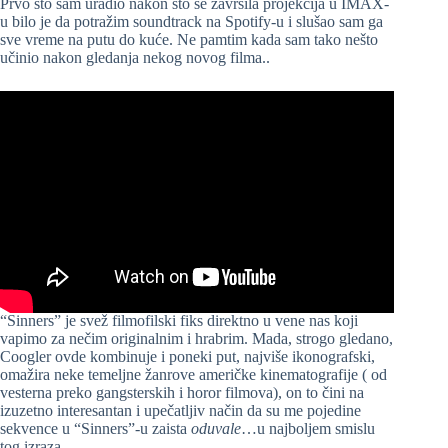
Prvo što sam uradio nakon što se završila projekcija u IMAX-
u bilo je da potražim soundtrack na Spotify-u i slušao sam ga
sve vreme na putu do kuće. Ne pamtim kada sam tako nešto
učinio nakon gledanja nekog novog filma..
“Sinners” je svež filmofilski fiks direktno u vene nas koji
vapimo za nečim originalnim i hrabrim. Mada, strogo gledano,
Coogler ovde kombinuje i poneki put, najviše ikonografski,
omažira neke temeljne žanrove američke kinematografije ( od
vesterna preko gangsterskih i horor filmova), on to čini na
izuzetno interesantan i upečatljiv način da su me pojedine
sekvence u “Sinners”-u zaista
oduvale
…u najboljem smislu
tog izraza.