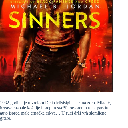
1932 godina je u vrelom Delta Misisipiju…rana zora. Mladić,
krvave raspale košulje i prepun svežih otvorenih rana parkira
auto ispred male crnačke crkve… U ruci drži vrh slomljene
gitare.