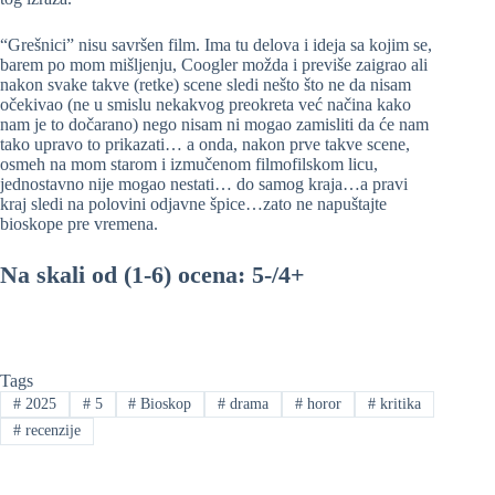
“Grešnici” nisu savršen film. Ima tu delova i ideja sa kojim se,
barem po mom mišljenju, Coogler možda i previše zaigrao ali
nakon svake takve (retke) scene sledi nešto što ne da nisam
očekivao (ne u smislu nekakvog preokreta već načina kako
nam je to dočarano) nego nisam ni mogao zamisliti da će nam
tako upravo to prikazati… a onda, nakon prve takve scene,
osmeh na mom starom i izmučenom filmofilskom licu,
jednostavno nije mogao nestati… do samog kraja…a pravi
kraj sledi na polovini odjavne špice…zato ne napuštajte
bioskope pre vremena.
Na skali od (1-6) ocena: 5-/4+
Tags
#
2025
#
5
#
Bioskop
#
drama
#
horor
#
kritika
#
recenzije