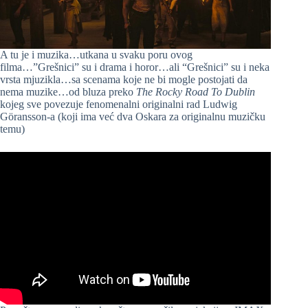
A tu je i muzika…utkana u svaku poru ovog
filma…”Grešnici” su i drama i horor…ali “Grešnici” su i neka
vrsta mjuzikla…sa scenama koje ne bi mogle postojati da
nema muzike…od bluza preko
The Rocky Road To Dublin
kojeg sve povezuje fenomenalni originalni rad Ludwig
Göransson-a (koji ima već dva Oskara za originalnu muzičku
temu)