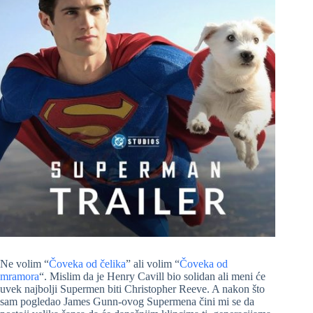
Ne volim “
Čoveka od čelika
” ali volim “
Čoveka od
mramora
“. Mislim da je Henry Cavill bio solidan ali meni će
uvek najbolji Supermen biti Christopher Reeve. A nakon što
sam pogledao James Gunn-ovog Supermena čini mi se da