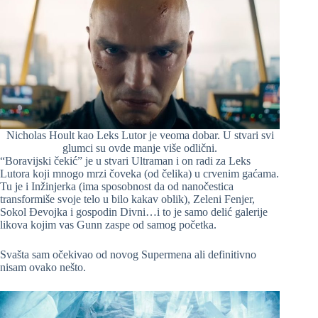
Nicholas Hoult kao Leks Lutor je veoma dobar. U stvari svi
glumci su ovde manje više odlični.
“Boravijski čekić” je u stvari Ultraman i on radi za Leks
Lutora koji mnogo mrzi čoveka (od čelika) u crvenim gaćama.
Tu je i Inžinjerka (ima sposobnost da od nanočestica
transformiše svoje telo u bilo kakav oblik), Zeleni Fenjer,
Sokol Đevojka i gospodin Divni…i to je samo delić galerije
likova kojim vas Gunn zaspe od samog početka.
Svašta sam očekivao od novog Supermena ali definitivno
nisam ovako nešto.