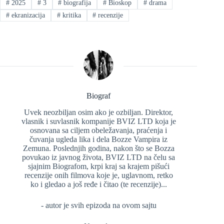
#
2025
#
3
#
biografija
#
Bioskop
#
drama
#
ekranizacija
#
kritika
#
recenzije
Biograf
Uvek neozbiljan osim ako je ozbiljan. Direktor,
vlasnik i suvlasnik kompanije BVIZ LTD koja je
osnovana sa ciljem obeležavanja, praćenja i
čuvanja ugleda lika i dela Bozze Vampira iz
Zemuna. Poslednjih godina, nakon što se Bozza
povukao iz javnog života, BVIZ LTD na čelu sa
sjajnim Biografom, krpi kraj sa krajem pišući
recenzije onih filmova koje je, uglavnom, retko
ko i gledao a još ređe i čitao (te recenzije)...
- autor je svih epizoda na ovom sajtu