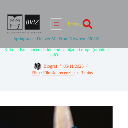
Skip
to
content
Pretraga
Springsteen: Deliver Me From Nowhere (2025)
Kako je Brus počeo da ide kod psihijatra i druge (ne)bitne
priče...
Biograf
05/11/2025
Film
/
Filmske recenzije
3 mins