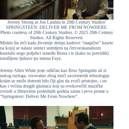
Jeremy Strong as Jon Landau in 20th Century Studios’
SPRINGSTEEN: DELIVER ME FROM NOWHERE.
Photo courtesy of 20th Century Studios. © 2025 20th Century
Studios. All Rights Reserved.
Mislim šta reći kada životnije deluju kadrovi “magične” kasete
na kojoj se nalaze snimci snimljeni na četvorokanalnom
kasetašu nego poljubci između Brusa i te (kako su potvrdili)
izmišljene ljubave po imenu Faye.
Jeremy Allen White jeste odličan kao Brus Springstin ali iz
nekog razloga, verovatno zbog moći savremenih tehnologija
kojim se može doterati bilo čiji glas da zvuči pristojno, i on
kao i većina drugih glumaca koji su ovekovečili muzičke
zvezde u filmovima poslednjih godina zaista i peva pesme u
“Springsteen: Deliver Me From Nowhere”.