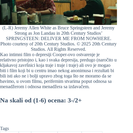
(L-R) Jeremy Allen White as Bruce Springsteen and Jeremy
Strong as Jon Landau in 20th Century Studios’
SPRINGSTEEN: DELIVER ME FROM NOWHERE.
Photo courtesy of 20th Century Studios. © 2025 20th Century
Studios. All Rights Reserved.
Kao intimni film o depresiji Cooper-ovo ostvarenje je
relativno pristojno i, kao i svaka depresija, predugo (naročito u
kljakavoj završnici koja traje i traje i traje) ali ovo je mogao
biti i film koji bi u centru imao nekog anonimusa i rezultati bi
bili isti ako ne i bolji upravo zbog toga što ne moramo da se
bavimo, u ovom filmu, perifernim stvarima poput odnosa sa
menadžerom i odnosa menadžera sa izdavačem.
Na skali od (1-6) ocena: 3-/2+
Tags