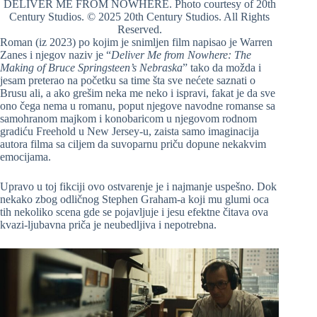
DELIVER ME FROM NOWHERE. Photo courtesy of 20th
Century Studios. © 2025 20th Century Studios. All Rights
Reserved.
Roman (iz 2023) po kojim je snimljen film napisao je Warren
Zanes i njegov naziv je “
Deliver Me from Nowhere: The
Making of Bruce Springsteen’s Nebraska
” tako da možda i
jesam preterao na početku sa time šta sve nećete saznati o
Brusu ali, a ako grešim neka me neko i ispravi, fakat je da sve
ono čega nema u romanu, poput njegove navodne romanse sa
samohranom majkom i konobaricom u njegovom rodnom
gradiću Freehold u New Jersey-u, zaista samo imaginacija
autora filma sa ciljem da suvoparnu priču dopune nekakvim
emocijama.
Upravo u toj fikciji ovo ostvarenje je i najmanje uspešno. Dok
nekako zbog odličnog Stephen Graham-a koji mu glumi oca
tih nekoliko scena gde se pojavljuje i jesu efektne čitava ova
kvazi-ljubavna priča je neubedljiva i nepotrebna.