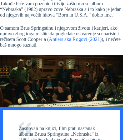
Takođe biće vam poznate i trivije zašto mu se album
“Nebraska” (1982) upravo zove Nebraska a i to kako je jedan
od njegovih najvećih hitova “Born in U.S.A.” dobio ime.
O samom Brus Springstinu i njegovom životu i karijeri, ako
upravo zbog toga mislite da pogledate ostvarenje scenariste i
režisera Scott Cooper-a (
Antlers aka Rogovi (2021)
), i nećete
baš mnogo saznati.
Zasnovan na knjizi, film prati nastanak
albuma Brusa Springstina „Nebraska“ iz
1982. godine kada je mladi muzičar bio na