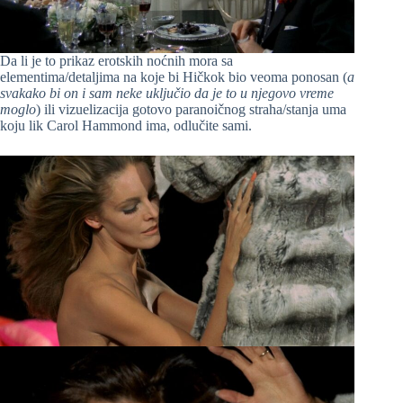
Da li je to prikaz erotskih noćnih mora sa
elementima/detaljima na koje bi Hičkok bio veoma ponosan (
a
svakako bi on i sam neke uključio da je to u njegovo vreme
moglo
) ili vizuelizacija gotovo paranoičnog straha/stanja uma
koju lik Carol Hammond ima, odlučite sami.