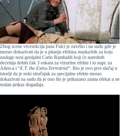
Zbog scene vivesekcija pasa Fulci je završio i na sudu gde je
morao dokazivati da je u pitanju efektna maska/trik za koju
zasluge nosi genijalni Carlo Rambaldi koji će narednih
decenija dobiti čak 3 oskara za vizuelne efekte i to napr. za
Alien-a i “
E.T. the Extra-Terrestrial
“. Bio je ovo prvi slučaj u
istoriji da je neki stručnjak za specijalne efekte morao
dokazivati na sudu da je ono što je prikazano zaista efekat a ne
realan prikaz događaja.