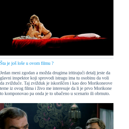
Šta je još loše u ovom filmu ?
Jedan meni zgodan a možda drugima iritirajući detalj jeste da
glavni inspektor koji sprovodi istragu ima tu osobinu da voli
da zvižduće. Taj zvižduk je iskorišćen i kao deo Morikoneove
teme iz ovog filma i živo me interesuje da li je prvo Morikone
to komponovao pa onda je to ubačeno u scenario ili obrnuto.