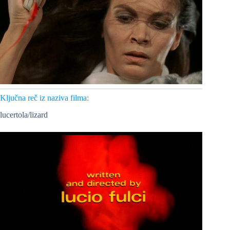
Ključna reč iz naziva filma:
lucertola/lizard