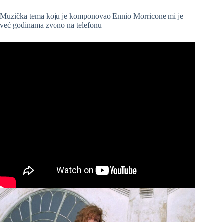
Muzička tema koju je komponovao Ennio Morricone mi je
već godinama zvono na telefonu