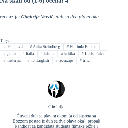
Na skali od (1-6) ocena: 4
recenzija:
Gimitrije Verzić
,
duh sa dva plava oka
Tags
#
'70
#
4
#
Anita Strindberg
#
Florinda Bolkan
#
giallo
#
Italia
#
krimic
#
kritika
#
Lucio Fulci
#
misterija
#
nonEnglish
#
recenzije
#
triler
Gimitrije
Čuveni duh sa plavim okom (a od susreta sa
Bozzom postao je duh sa dva plava oka), propali
kandidat za kandidata studenta filmske režije i