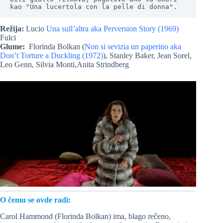
kao "Una lucertola con la pelle di donna".
Režija:
Lucio
Una sull’altra aka Perversion Story (1969)
Fulci
Glume:
Florinda Bolkan (
Non si sevizia un paperino aka
Don’t Torture a Duckling (1972)
), Stanley Baker, Jean Sorel,
Leo Genn, Silvia Monti,Anita Strindberg
O čemu se ovde radi:
Carol Hammond (Florinda Bolkan) ima, blago rečeno,