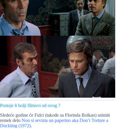
Postoje li bolji filmovi od ovog ?
Sledeće godine će Fulci (takođe sa Florinda Bolkan) snimiti
remek delo
Non si sevizia un paperino aka Don’t Torture a
Duckling (1972)
.