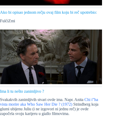
Ako bi opisao jednom rečju ovaj film koju bi reč upotrebio:
FulćiZmi
Ima li tu nešto zanimljivo ?
Svakakvih zanimljivih stvari ovde ima. Napr. Anita
Chi i”ha
vista morire aka Who Saw Her Die ? (1972)
Strindberg koja
glumi ubijenu Juliu (i ne izgovori ni jednu reč) je ovde
započela svoju karijeru u giallo filmovima.