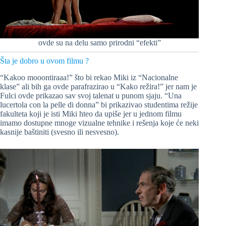
ovde su na delu samo prirodni “efekti”
Šta je dobro u ovom filmu ?
“Kakoo mooontiraaa!” što bi rekao Miki iz “Nacionalne
klase” ali bih ga ovde parafrazirao u “Kako režira!” jer nam je
Fulci ovde prikazao sav svoj talenat u punom sjaju. “Una
lucertola con la pelle di donna” bi prikazivao studentima režije
fakulteta koji je isti Miki hteo da upiše jer u jednom filmu
imamo dostupne mnoge vizualne tehnike i rešenja koje će neki
kasnije baštiniti (svesno ili nesvesno).