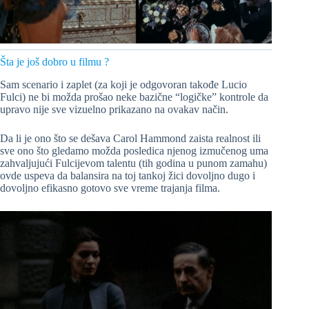
Šta je još dobro u filmu ?
Sam scenario i zaplet (za koji je odgovoran takođe Lucio
Fulci) ne bi možda prošao neke bazične “logičke” kontrole da
upravo nije sve vizuelno prikazano na ovakav način.
Da li je ono što se dešava Carol Hammond zaista realnost ili
sve ono što gledamo možda posledica njenog izmučenog uma
zahvaljujući Fulcijevom talentu (tih godina u punom zamahu)
ovde uspeva da balansira na toj tankoj žici dovoljno dugo i
dovoljno efikasno gotovo sve vreme trajanja filma.