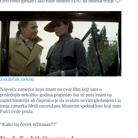
Ovo vredi gledati i ako niste student FDU na odseku režije 🙂
Zaključak za kraj:
Najveću zamerku koju imam na ovaj film koji sam u
poslednjih nekoliko godina pogledao bar tri puta imam na
zaplet/misteriju ali činjenica je da svakim novim gledanjem i ta
moja zamerka bledi razoružana blistavim spektaklom koji nam
Fulci ovde pruža
“Kako taj čovek režiraaaa!!!”