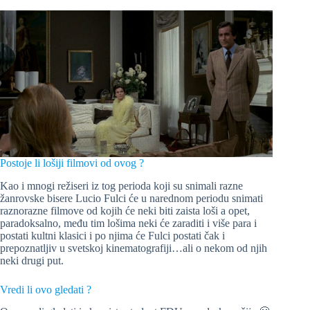
Postoje li lošiji filmovi od ovog ?
Kao i mnogi režiseri iz tog perioda koji su snimali razne
žanrovske bisere Lucio Fulci će u narednom periodu snimati
raznorazne filmove od kojih će neki biti zaista loši a opet,
paradoksalno, među tim lošima neki će zaraditi i više para i
postati kultni klasici i po njima će Fulci postati čak i
prepoznatljiv u svetskoj kinematografiji…ali o nekom od njih
neki drugi put.
Vredi li ovo gledati ?