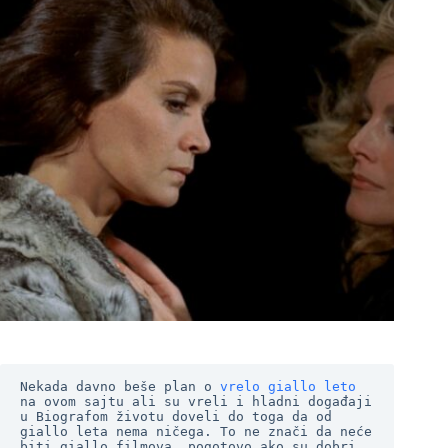
Nekada davno beše plan o
 vrelo giallo leto
na ovom sajtu ali su vreli i hladni događaji 
u Biografom životu doveli do toga da od 
giallo leta nema ničega. To ne znači da neće 
biti giallo filmova, pogotovo ako su dobri 