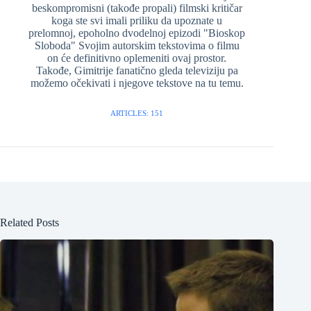
beskompromisni (takođe propali) filmski kritičar
koga ste svi imali priliku da upoznate u
prelomnoj, epoholno dvodelnoj epizodi "Bioskop
Sloboda" Svojim autorskim tekstovima o filmu
on će definitivno oplemeniti ovaj prostor.
Takođe, Gimitrije fanatično gleda televiziju pa
možemo očekivati i njegove tekstove na tu temu.
ARTICLES: 151
Related Posts