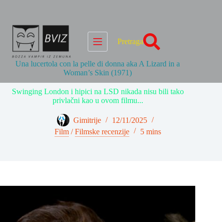
Skip
to
content
Pretraga
Una lucertola con la pelle di donna aka A Lizard in a
Woman’s Skin (1971)
Swinging London i hipici na LSD nikada nisu bili tako
privlačni kao u ovom filmu...
Gimitrije
12/11/2025
Film
/
Filmske recenzije
5 mins