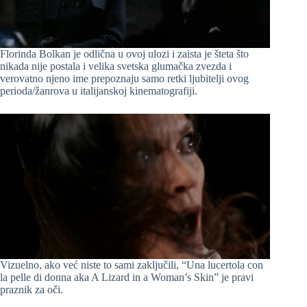
Florinda Bolkan je odlična u ovoj ulozi i zaista je šteta što
nikada nije postala i velika svetska glumačka zvezda i
verovatno njeno ime prepoznaju samo retki ljubitelji ovog
perioda/žanrova u italijanskoj kinematografiji.
Vizuelno, ako već niste to sami zaključili, “Una lucertola con
la pelle di donna aka A Lizard in a Woman’s Skin” je pravi
praznik za oči.