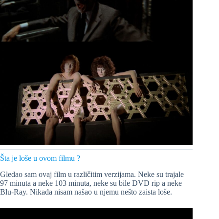
Šta je loše u ovom filmu ?
Gledao sam ovaj film u različitim verzijama. Neke su trajale
97 minuta a neke 103 minuta, neke su bile DVD rip a neke
Blu-Ray. Nikada nisam našao u njemu nešto zaista loše.