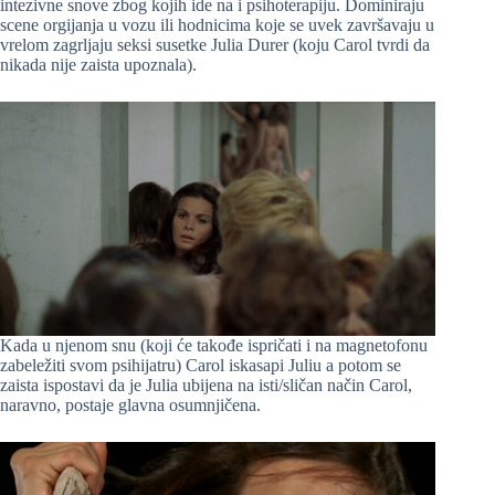
intezivne snove zbog kojih ide na i psihoterapiju. Dominiraju
scene orgijanja u vozu ili hodnicima koje se uvek završavaju u
vrelom zagrljaju seksi susetke Julia Durer (koju Carol tvrdi da
nikada nije zaista upoznala).
Kada u njenom snu (koji će takođe ispričati i na magnetofonu
zabeležiti svom psihijatru) Carol iskasapi Juliu a potom se
zaista ispostavi da je Julia ubijena na isti/sličan način Carol,
naravno, postaje glavna osumnjičena.