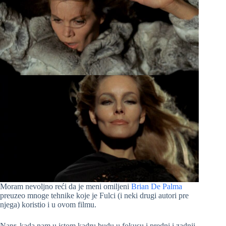
Moram nevoljno reći da je meni omiljeni
Brian De Palma
preuzeo mnoge tehnike koje je Fulci (i neki drugi autori pre
njega) koristio i u ovom filmu.
Napr. kada nam u istom kadru budu u fokusu i predni i zadnji