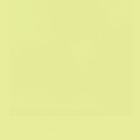
Kako je Sylva postala Sylvia iliti sazrevanje i
sunčanje jedne i više žena.
Biograf
30/06/2026