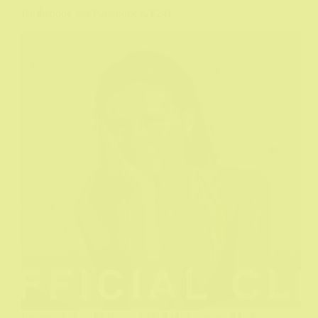
Parthenope aka Partenope (2024)
Partenopa je antički naziv za Napulj a u ovom filmu