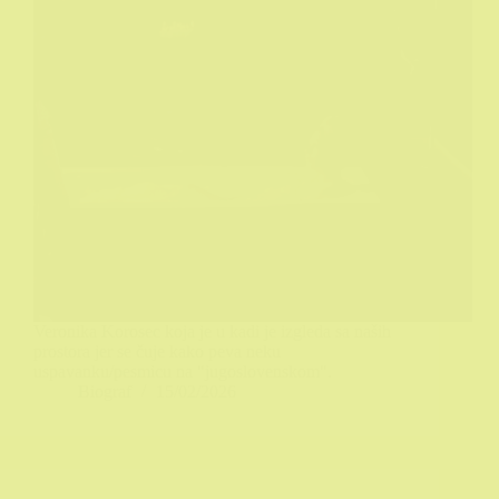
Veronika Korosec koja je u kadi je izgleda sa naših
prostora jer se čuje kako peva neku
uspavanku/pesmicu na "jugoslovenskom".
Biograf
15/02/2026