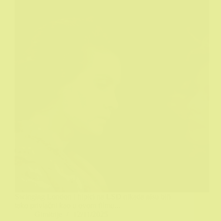
Swinging London i hipici na LSD nikada nisu bili
tako privlačni kao u ovom filmu...
Gimitrije
12/11/2025