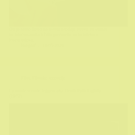
On je samo želeo da svima prodaje mleko ali ulazak
na istočna-ruska tržišta pretvorila su to mleko u
kiselo mleko.
Biograf
18/05/2026
Film
,
Filmske recenzije
La morte scende leggera aka Death Falls Lightly
(1972)