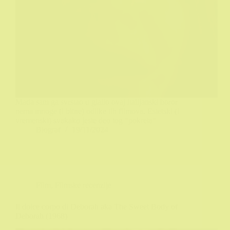
Mada sam ga svrstao u giallo ovaj italijanski horor
nema mnoge (i bitne) odlike tih filmova. Estetski (i
vremenski) svakako jeste deo tog "pokreta"
Biograf
19/11/2024
Film
,
Filmske recenzije
Il dolce corpo di Deborah aka The Sweet Body of
Deborah (1968)