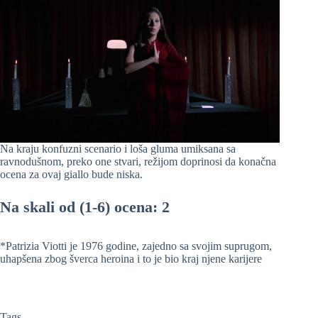
Na kraju konfuzni scenario i loša gluma umiksana sa
ravnodušnom, preko one stvari, režijom doprinosi da konačna
ocena za ovaj giallo bude niska.
Na skali od (1-6) ocena: 2
*Patrizia Viotti je 1976 godine, zajedno sa svojim suprugom,
uhapšena zbog šverca heroina i to je bio kraj njene karijere
Tags