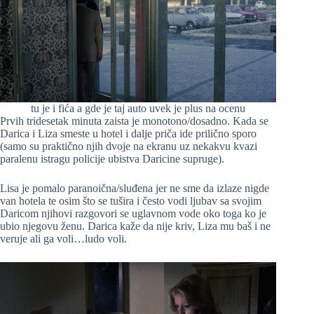
tu je i fića a gde je taj auto uvek je plus na ocenu
Prvih tridesetak minuta zaista je monotono/dosadno. Kada se
Darica i Liza smeste u hotel i dalje priča ide prilično sporo
(samo su praktično njih dvoje na ekranu uz nekakvu kvazi
paralenu istragu policije ubistva Daricine supruge).
Lisa je pomalo paranoična/sluđena jer ne sme da izlaze nigde
van hotela te osim što se tušira i često vodi ljubav sa svojim
Daricom njihovi razgovori se uglavnom vode oko toga ko je
ubio njegovu ženu. Darica kaže da nije kriv, Liza mu baš i ne
veruje ali ga voli…ludo voli.