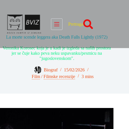
Skip
to
content
Pretraga
La morte scende leggera aka Death Falls Lightly (1972)
Veronika Korosec koja je u kadi je izgleda sa naših prostora
jer se čuje kako peva neku uspavanku/pesmicu na
"jugoslovenskom".
Biograf
15/02/2026
Film
/
Filmske recenzije
3 mins