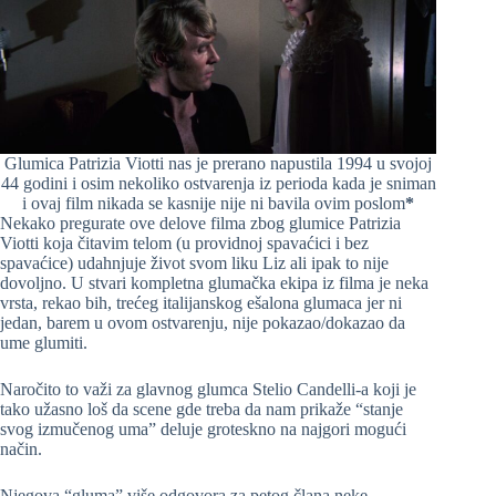
Glumica Patrizia Viotti nas je prerano napustila 1994 u svojoj
44 godini i osim nekoliko ostvarenja iz perioda kada je sniman
i ovaj film nikada se kasnije nije ni bavila ovim poslom
*
Nekako pregurate ove delove filma zbog glumice Patrizia
Viotti koja čitavim telom (u providnoj spavaćici i bez
spavaćice) udahnjuje život svom liku Liz ali ipak to nije
dovoljno. U stvari kompletna glumačka ekipa iz filma je neka
vrsta, rekao bih, trećeg italijanskog ešalona glumaca jer ni
jedan, barem u ovom ostvarenju, nije pokazao/dokazao da
ume glumiti.
Naročito to važi za glavnog glumca Stelio Candelli-a koji je
tako užasno loš da scene gde treba da nam prikaže “stanje
svog izmučenog uma” deluje groteskno na najgori mogući
način.
Njegova “gluma” više odgovora za petog člana neke