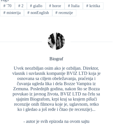
#
'70
#
2
#
giallo
#
horor
#
Italia
#
kritika
#
misterija
#
nonEnglish
#
recenzije
Biograf
Uvek neozbiljan osim ako je ozbiljan. Direktor,
vlasnik i suvlasnik kompanije BVIZ LTD koja je
osnovana sa ciljem obeležavanja, praćenja i
čuvanja ugleda lika i dela Bozze Vampira iz
Zemuna. Poslednjih godina, nakon što se Bozza
povukao iz javnog života, BVIZ LTD na čelu sa
sjajnim Biografom, krpi kraj sa krajem pišući
recenzije onih filmova koje je, uglavnom, retko
ko i gledao a još ređe i čitao (te recenzije)...
- autor je svih epizoda na ovom sajtu