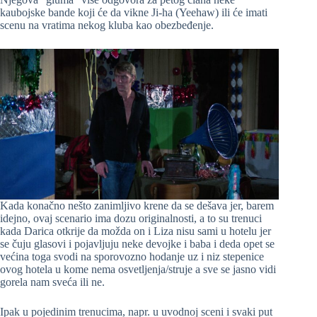
kaubojske bande koji će da vikne Ji-ha (Yeehaw) ili će imati
scenu na vratima nekog kluba kao obezbeđenje.
Kada konačno nešto zanimljivo krene da se dešava jer, barem
idejno, ovaj scenario ima dozu originalnosti, a to su trenuci
kada Darica otkrije da možda on i Liza nisu sami u hotelu jer
se čuju glasovi i pojavljuju neke devojke i baba i deda opet se
većina toga svodi na sporovozno hodanje uz i niz stepenice
ovog hotela u kome nema osvetljenja/struje a sve se jasno vidi
gorela nam sveća ili ne.
Ipak u pojedinim trenucima, napr. u uvodnoj sceni i svaki put