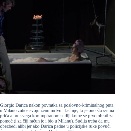
Giorgio Darica nakon povratka sa poslovno-kriminalnog puta
u Milano zatiče svoju ženu mrtvu. Tačnije, to je ono što svima
priča a pre svega korumpiranom sudiji kome se prvo obrati za
pomoć (i za čiji račun je i bio u Milanu). Sudija treba da mu
obezbedi alibi jer ako Darica padne u policijske ruke povući