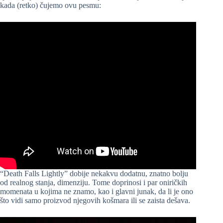
kada (retko) čujemo ovu pesmu:
“Death Falls Lightly” dobije nekakvu dodatnu, znatno bolju
od realnog stanja, dimenziju. Tome doprinosi i par oniričkih
momenata u kojima ne znamo, kao i glavni junak, da li je ono
što vidi samo proizvod njegovih košmara ili se zaista dešava.