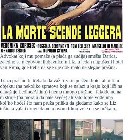
Advokat koji mu pomaže (a plaća ga sudija) smešta Darica,
zajedno sa njegovom ljubavnicom Liz, u jedan napušteni hotel
van Rima, gde treba da se krije dok malo ne slegne prašina.
To za prašinu bi trebalo da važi i za napušteni hotel ali u tom
objektu (na nekoliko spratova koji se nalazi u kraju koji liči na
današnje Ledine/Altinu) i nema mnogo prašine. Takođe nema
ni struje (pa moraju da pale sveće) ali zato tople vode ima
kol’ko hoćeš što nam pruža priliku da gledamo kako se Liz
tušira a vala i druge dame u ovom filmu vole da se brčkaju.