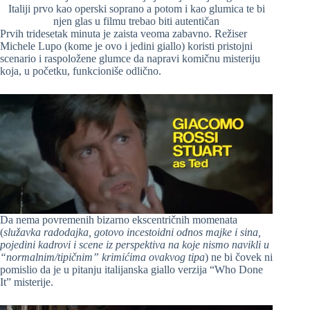
Italiji prvo kao operski soprano a potom i kao glumica te bi
njen glas u filmu trebao biti autentičan
Prvih tridesetak minuta je zaista veoma zabavno. Režiser
Michele Lupo (kome je ovo i jedini giallo) koristi pristojni
scenario i raspoložene glumce da napravi komičnu misteriju
koja, u početku, funkcioniše odlično.
Da nema povremenih bizarno ekscentričnih momenata
(
služavka radodajka, gotovo incestoidni odnos majke i sina,
pojedini kadrovi i scene iz perspektiva na koje nismo navikli u
“normalnim/tipičnim” krimićima ovakvog tipa
) ne bi čovek ni
pomislio da je u pitanju italijanska giallo verzija “Who Done
It” misterije.