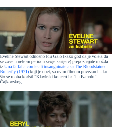
Eveline Stewart odnosno Idu Galo (kako god da je volela da
se zove u nekom periodu svoje karijere) prepoznajate možda
iz
Una farfalla con le ali insanguinate aka The Bloodstained
Butterfly (1971)
koji je opet, sa ovim filmom povezan i tako
što se u oba koristi “Klavirski koncert br. 1 u B-molu”
Čajkovskog.