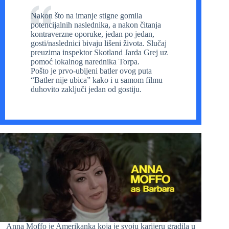
Nakon što na imanje stigne gomila
potencijalnih naslednika, a nakon čitanja
kontraverzne oporuke, jedan po jedan,
gosti/naslednici bivaju lišeni života. Slučaj
preuzima inspektor Skotland Jarda Grej uz
pomoć lokalnog narednika Torpa.
Pošto je prvo-ubijeni batler ovog puta
“Batler nije ubica” kako i u samom filmu
duhovito zaključi jedan od gostiju.
Anna Moffo je Amerikanka koja je svoju karijeru gradila u