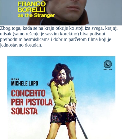
Zbog toga, kada se na kraju otkrije ko stoji iza svega, krajnji
utisak (samo rešenje je sasvim korektno) biva potisnut
prethodnim besmislicama i dobrim parčetom filma koji je
jednostavno dosadan.