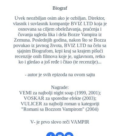
Biograf
Uvek neozbiljan osim ako je ozbiljan. Direktor,
vlasnik i suvlasnik kompanije BVIZ LTD koja je
osnovana sa ciljem obeležavanja, praćenja i
čuvanja ugleda lika i dela Bozze Vampira iz
Zemuna. Poslednjih godina, nakon što se Bozza
povukao iz javnog života, BVIZ LTD na čelu sa
sjajnim Biografom, krpi kraj sa krajem pišući
recenzije onih filmova koje je, uglavnom, retko
ko i gledao a još ređe i čitao (te recenzije)...
- autor je svih epizoda na ovom sajtu
Nagrade:
VEMI za najbolji night soap (1999, 2001);
VOSKAR za sporedne efekte (2003);
VULICER za najbolji roman u kategoriji
"Romani sa Bozzom Vampirom" (2004)
V- je prvo slovo reči VAMPIR