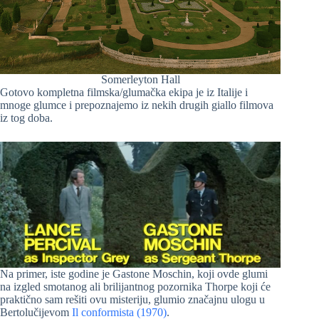
Somerleyton Hall
Gotovo kompletna filmska/glumačka ekipa je iz Italije i
mnoge glumce i prepoznajemo iz nekih drugih giallo filmova
iz tog doba.
Na primer, iste godine je Gastone Moschin, koji ovde glumi
na izgled smotanog ali brilijantnog pozornika Thorpe koji će
praktično sam rešiti ovu misteriju, glumio značajnu ulogu u
Bertolučijevom
Il conformista (1970)
.