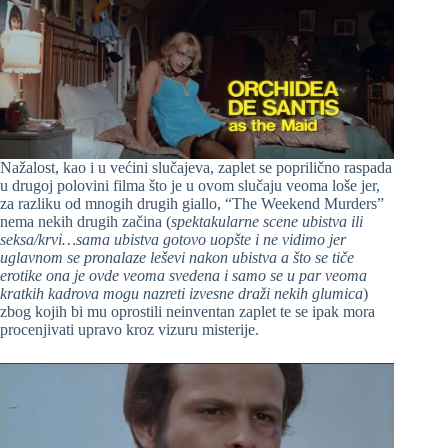
Nažalost, kao i u većini slučajeva, zaplet se poprilično raspada
u drugoj polovini filma što je u ovom slučaju veoma loše jer,
za razliku od mnogih drugih giallo, “The Weekend Murders”
nema nekih drugih začina (
spektakularne scene ubistva ili
seksa/krvi…sama ubistva gotovo uopšte i ne vidimo jer
uglavnom se pronalaze leševi nakon ubistva a što se tiče
erotike ona je ovde veoma svedena i samo se u par veoma
kratkih kadrova mogu nazreti izvesne draži nekih glumica
)
zbog kojih bi mu oprostili neinventan zaplet te se ipak mora
procenjivati upravo kroz vizuru misterije.