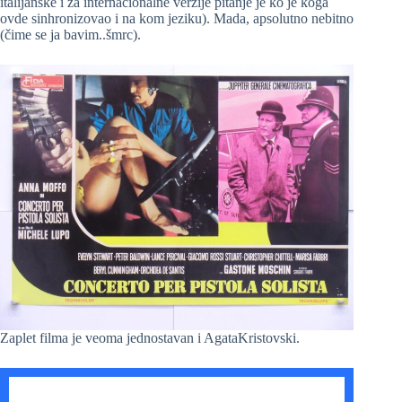
italijanske i za internacionalne verzije pitanje je ko je koga
ovde sinhronizovao i na kom jeziku). Mada, apsolutno nebitno
(čime se ja bavim..šmrc).
Zaplet filma je veoma jednostavan i AgataKristovski.