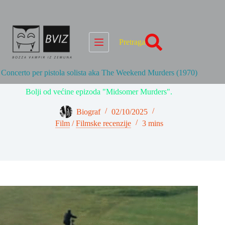
Skip
to
content
Pretraga
Concerto per pistola solista aka The Weekend Murders (1970)
Bolji od većine epizoda "Midsomer Murders".
Biograf
02/10/2025
Film
/
Filmske recenzije
3 mins