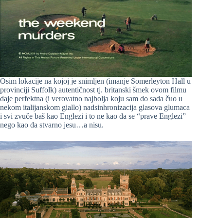
Osim lokacije na kojoj je snimljen (imanje Somerleyton Hall u
provinciji Suffolk) autentičnost tj. britanski šmek ovom filmu
daje perfektna (i verovatno najbolja koju sam do sada čuo u
nekom italijanskom giallo) nadsinhronizacija glasova glumaca
i svi zvuče baš kao Englezi i to ne kao da se “prave Englezi”
nego kao da stvarno jesu…a nisu.