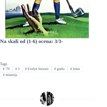
Na skali od (1-6) ocena: 3/3-
Tags
#
'70
#
3
#
Evelyn Stewart
#
giallo
#
Italia
#
misterija