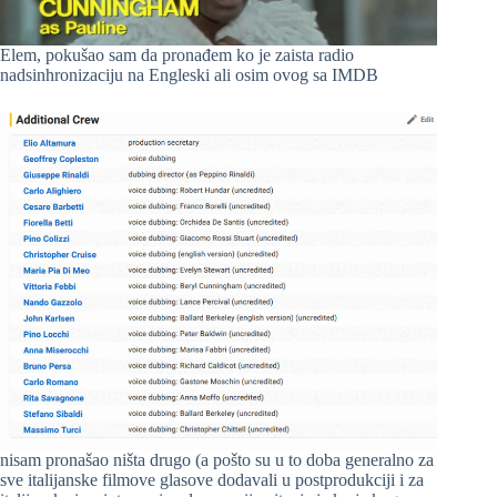
Elem, pokušao sam da pronađem ko je zaista radio
nadsinhronizaciju na Engleski ali osim ovog sa IMDB
nisam pronašao ništa drugo (a pošto su u to doba generalno za
sve italijanske filmove glasove dodavali u postprodukciji i za