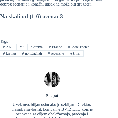
dobrog scenarija i konačni utisak ne može biti drugačiji.
Na skali od (1-6) ocena: 3
Tags
#
2025
#
3
#
drama
#
France
#
Jodie Foster
#
kritika
#
nonEnglish
#
recenzije
#
triler
Biograf
Uvek neozbiljan osim ako je ozbiljan. Direktor,
vlasnik i suvlasnik kompanije BVIZ LTD koja je
osnovana sa ciljem obeležavanja, praćenja i