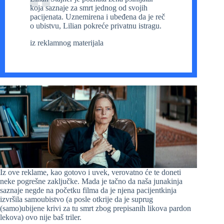
koja saznaje za smrt jednog od svojih
pacijenata. Uznemirena i ubeđena da je reč
o ubistvu, Lilian pokreće privatnu istragu.
iz reklamnog materijala
Iz ove reklame, kao gotovo i uvek, verovatno će te doneti
neke pogrešne zaključke. Mada je tačno da naša junakinja
saznaje negde na početku filma da je njena pacijentkinja
izvršila samoubistvo (a posle otkrije da je suprug
(samo)ubijene krivi za tu smrt zbog prepisanih likova pardon
lekova) ovo nije baš triler.