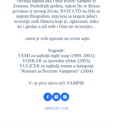
čuvanja ugleda lika i dela Bozze Vampira iz
Zemuna. Poslednjih godina, nakon što se Bozza
povukao iz javnog života, BVIZ LTD na čelu sa
sjajnim Biografom, krpi kraj sa krajem pišući
recenzije onih filmova koje je, uglavnom, retko
ko i gledao a još ređe i čitao (te recenzije)...
- autor je svih epizoda na ovom sajtu
Nagrade:
VEMI za najbolji night soap (1999, 2001);
VOSKAR za sporedne efekte (2003);
VULICER za najbolji roman u kategoriji
"Romani sa Bozzom Vampirom" (2004)
V- je prvo slovo reči VAMPIR
ARTICLES: 1338