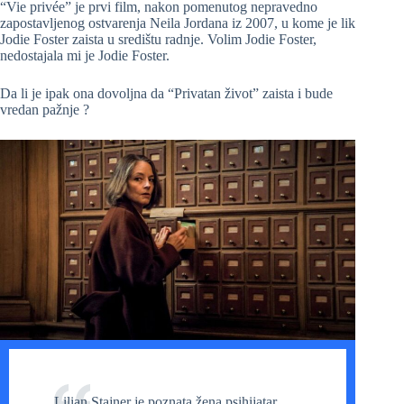
“Vie privée” je prvi film, nakon pomenutog nepravedno
zapostavljenog ostvarenja Neila Jordana iz 2007, u kome je lik
Jodie Foster zaista u središtu radnje. Volim Jodie Foster,
nedostajala mi je Jodie Foster.
Da li je ipak ona dovoljna da “Privatan život” zaista i bude
vredan pažnje ?
Lilian Stajner je poznata žena psihijatar