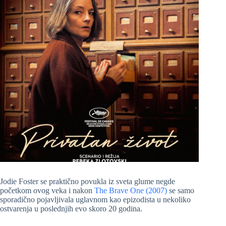
Jodie Foster se praktično povukla iz sveta glume negde
početkom ovog veka i nakon
The Brave One (2007)
se samo
sporadično pojavljivala uglavnom kao epizodista u nekoliko
ostvarenja u poslednjih evo skoro 20 godina.