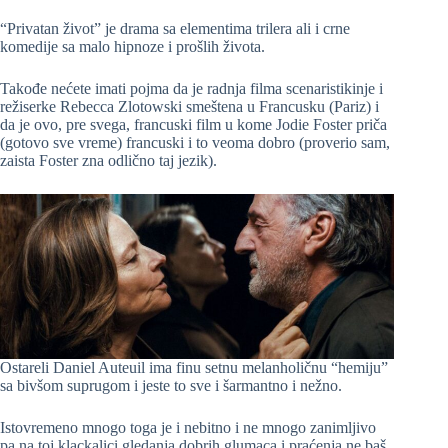
“Privatan život” je drama sa elementima trilera ali i crne
komedije sa malo hipnoze i prošlih života.
Takođe nećete imati pojma da je radnja filma scenaristikinje i
režiserke Rebecca Zlotowski smeštena u Francusku (Pariz) i
da je ovo, pre svega, francuski film u kome Jodie Foster priča
(gotovo sve vreme) francuski i to veoma dobro (proverio sam,
zaista Foster zna odlično taj jezik).
Ostareli Daniel Auteuil ima finu setnu melanholičnu “hemiju”
sa bivšom suprugom i jeste to sve i šarmantno i nežno.
Istovremeno mnogo toga je i nebitno i ne mnogo zanimljivo
pa na toj klackalici gledanja dobrih glumaca i praćenja ne baš