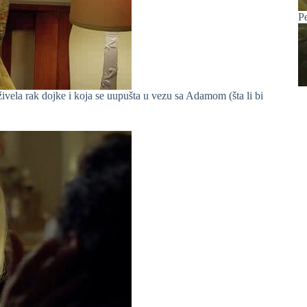
P
vela rak dojke i koja se uupušta u vezu sa Adamom (šta li bi