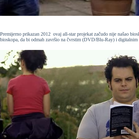
Premijerno prikazan 2012 ovaj all-star projekat začudo nije našao bios
bioskopa, da bi odmah završio na čvrstim (DVD/Blu-Ray) i digitalnim