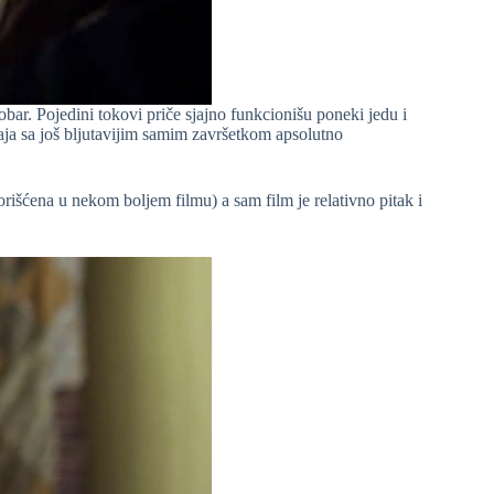
obar. Pojedini tokovi priče sjajno funkcionišu poneki jedu i
ja sa još bljutavijim samim završetkom apsolutno
skorišćena u nekom boljem filmu) a sam film je relativno pitak i