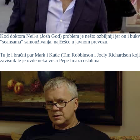
Kod doktora Neil-a (Josh God) problem je nešto ozbiljniji jer on i bu
“seansama” samouživanja, najčešće u javnom prevozu.
Tu je i bračni par Mark i Katie (Tim Robbinson i Joely Richardson koji
zavisnik te je ovde neka vrsta Pepe Imaza ostalima.