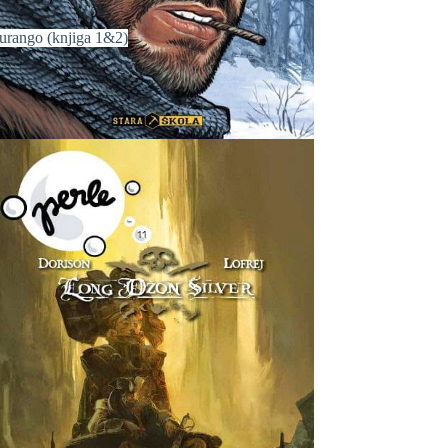
urango (knjiga 1&2)