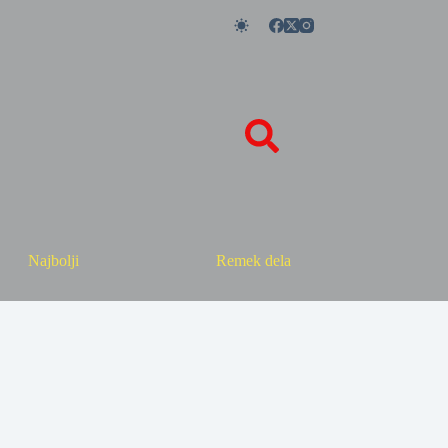
Najbolji
Remek dela