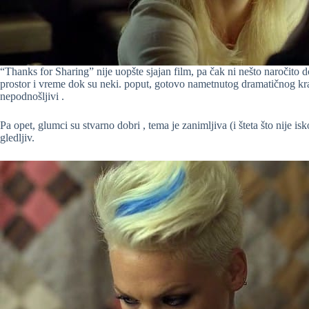
“Thanks for Sharing” nije uopšte sjajan film, pa čak ni nešto naročito d
prostor i vreme dok su neki. poput, gotovo nametnutog dramatičnog kra
nepodnošljivi .
Pa opet, glumci su stvarno dobri , tema je zanimljiva (i šteta što nije i
gledljiv.