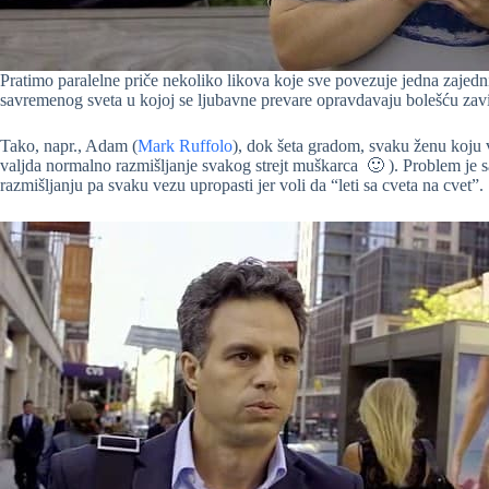
Pratimo paralelne priče nekoliko likova koje sve povezuje jedna zaje
savremenog sveta u kojoj se ljubavne prevare opravdavaju bolešću zavi
Tako, napr., Adam (
Mark Ruffolo
), dok šeta gradom, svaku ženu koju
valjda normalno razmišljanje svakog strejt muškarca 🙂 ). Problem je 
razmišljanju pa svaku vezu upropasti jer voli da “leti sa cveta na cvet”.