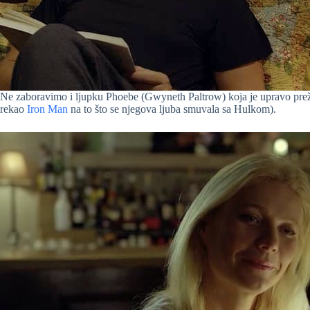
Ne zaboravimo i ljupku Phoebe (Gwyneth Paltrow) koja je upravo preži
rekao
Iron Man
na to što se njegova ljuba smuvala sa Hulkom).