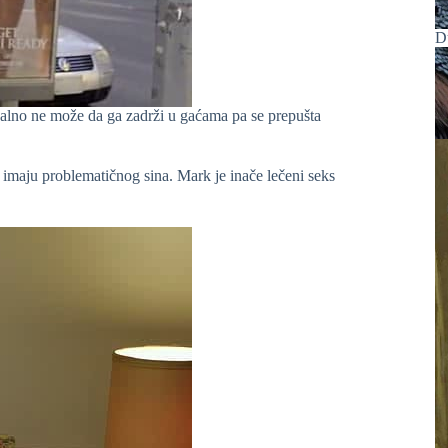
D
kvalno ne može da ga zadrži u gaćama pa se prepušta
 imaju problematičnog sina. Mark je inače lečeni seks