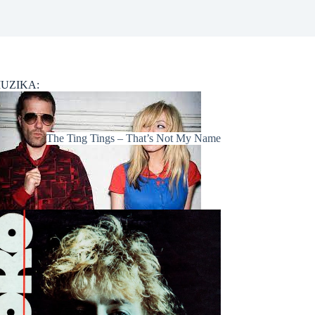
UZIKA:
The Ting Tings – That’s Not My Name