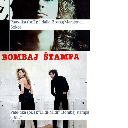
Pate-tika (br.2): I dalje Bosna(Maratonci,
Soko)
Pate-tika (br.1):”Điđi-Miđi” Bombaj štampa
(1987)