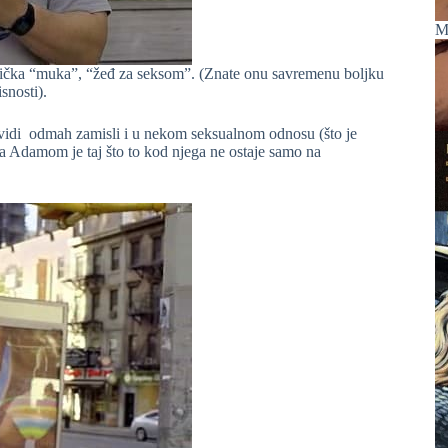
M
dnička “muka”, “žeđ za seksom”. (Znate onu savremenu boljku
snosti).
 vidi odmah zamisli i u nekom seksualnom odnosu (što je
sa Adamom je taj što to kod njega ne ostaje samo na