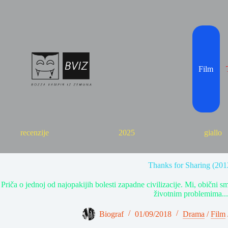
Skip
to
content
Film
recenzije
2025
giallo
Thanks for Sharing (201
Priča o jednoj od najopakijih bolesti zapadne civilizacije. Mi, običn
životnim problemima...
Biograf
01/09/2018
Drama
/
Film