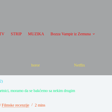
TV
STRIP
MUZIKA
Bozza Vampir iz Zemuna
horor
Netflix
2)
i smrtnici, moramo da se bakćemo sa nekim drugim
/
Filmske recenzije
2 mins