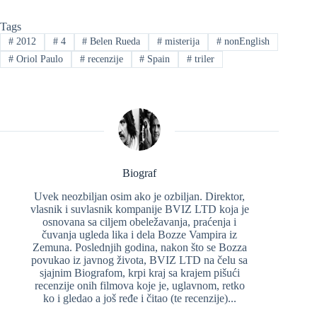
Tags
#
2012
#
4
#
Belen Rueda
#
misterija
#
nonEnglish
#
Oriol Paulo
#
recenzije
#
Spain
#
triler
Biograf
Uvek neozbiljan osim ako je ozbiljan. Direktor,
vlasnik i suvlasnik kompanije BVIZ LTD koja je
osnovana sa ciljem obeležavanja, praćenja i
čuvanja ugleda lika i dela Bozze Vampira iz
Zemuna. Poslednjih godina, nakon što se Bozza
povukao iz javnog života, BVIZ LTD na čelu sa
sjajnim Biografom, krpi kraj sa krajem pišući
recenzije onih filmova koje je, uglavnom, retko
ko i gledao a još ređe i čitao (te recenzije)...