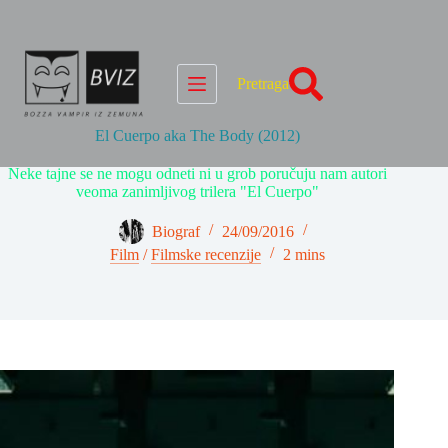
Skip
to
content
Pretraga
El Cuerpo aka The Body (2012)
Neke tajne se ne mogu odneti ni u grob poručuju nam autori
veoma zanimljivog trilera "El Cuerpo"
Biograf
24/09/2016
Film
/
Filmske recenzije
2 mins