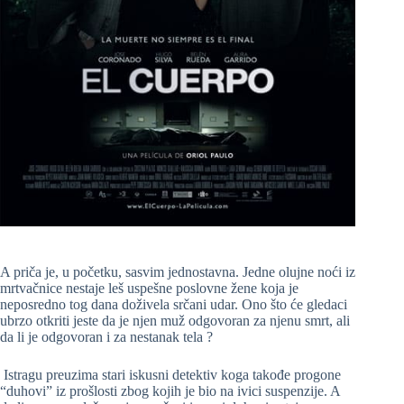
A priča je, u početku, sasvim jednostavna. Jedne olujne noći iz
mrtvačnice nestaje leš uspešne poslovne žene koja je
neposredno tog dana doživela srčani udar. Ono što će gledaci
ubrzo otkriti jeste da je njen muž odgovoran za njenu smrt, ali
da li je odgovoran i za nestanak tela ?
Istragu preuzima stari iskusni detektiv koga takođe progone
“duhovi” iz prošlosti zbog kojih je bio na ivici suspenzije. A