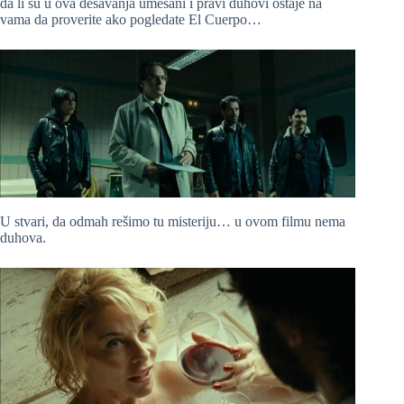
da li su u ova dešavanja umešani i pravi duhovi ostaje na
vama da proverite ako pogledate El Cuerpo…
U stvari, da odmah rešimo tu misteriju… u ovom filmu nema
duhova.