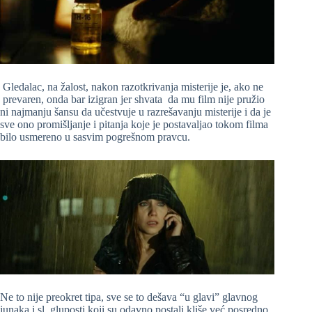
Gledalac, na žalost, nakon razotkrivanja misterije je, ako ne
prevaren, onda bar izigran jer shvata da mu film nije pružio
ni najmanju šansu da učestvuje u razrešavanju misterije i da je
sve ono promišljanje i pitanja koje je postavaljao tokom filma
bilo usmereno u sasvim pogrešnom pravcu.
Ne to nije preokret tipa, sve se to dešava “u glavi” glavnog
junaka i sl. gluposti koji su odavno postali kliše već posredno