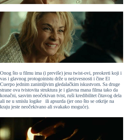
Onog što u filmu ima (i previše) jesu twist-ovi, preokreti koji i
vas i glavnog protogoinistu drže u neizvesnosti i čine El
Cuerpo jednim zanimljivim gledalačkim iskustvom. Sa druge
strane ova tvistovita struktura je i glavna mana filma tako da
konačni, sasvim neočekivan tvist, ruši kredibilitet čitavog dela
ali ne u smislu logike ili apsurda (jer ono što se otkrije na
kraju jeste neočekivano ali svakako moguće).