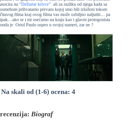
asocira na
“Dežurne krivce”
ali za razliku od njega kada sa
osmehom prihvatamo prevaru kojoj smo bili izloženi tokom
čitavog filma kraj ovog filma vas može ozbiljno naljutiti… pa
ipak…ako se i mi osećamo na kraju kao i glavni protogonista
onda je Oriol Paulo uspeo u svojoj nameri, zar ne ?
Na skali od (1-6) ocena: 4
recenzija:
Biograf