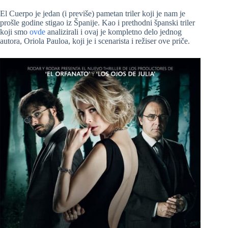
El Cuerpo je jedan (i previše) pametan triler koji je nam je
prošle godine stigao iz Španije. Kao i prethodni španski triler
koji smo
ovde
analizirali i ovaj je kompletno delo jednog
autora, Oriola Pauloa, koji je i scenarista i režiser ove priče.