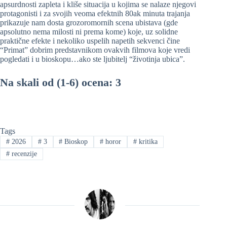
apsurdnosti zapleta i kliše situacija u kojima se nalaze njegovi
protagonisti i za svojih veoma efektnih 80ak minuta trajanja
prikazuje nam dosta grozoromornih scena ubistava (gde
apsolutno nema milosti ni prema kome) koje, uz solidne
praktične efekte i nekoliko uspelih napetih sekvenci čine
“Primat” dobrim predstavnikom ovakvih filmova koje vredi
pogledati i u bioskopu…ako ste ljubitelj “životinja ubica”.
Na skali od (1-6) ocena: 3
Tags
#
2026
#
3
#
Bioskop
#
horor
#
kritika
#
recenzije