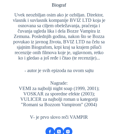
Biograf
Uvek neozbiljan osim ako je ozbiljan. Direktor,
vlasnik i suvlasnik kompanije BVIZ LTD koja je
osnovana sa ciljem obeležavanja, praćenja i
čuvanja ugleda lika i dela Bozze Vampira iz
Zemuna. Poslednjih godina, nakon što se Bozza
povukao iz javnog života, BVIZ LTD na čelu sa
sjajnim Biografom, krpi kraj sa krajem pišući
recenzije onih filmova koje je, uglavnom, retko
ko i gledao a još ređe i čitao (te recenzije)...
- autor je svih epizoda na ovom sajtu
Nagrade:
VEMI za najbolji night soap (1999, 2001);
VOSKAR za sporedne efekte (2003);
VULICER za najbolji roman u kategoriji
"Romani sa Bozzom Vampirom" (2004)
V- je prvo slovo reči VAMPIR