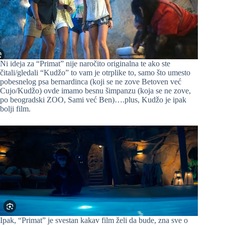
Ni ideja za “Primat” nije naročito originalna te ako ste
čitali/gledali “Kudžo” to vam je otrplike to, samo što umesto
pobesnelog psa bernardinca (koji se ne zove Betoven već
Cujo/Kudžo) ovde imamo besnu šimpanzu (koja se ne zove,
po beogradski ZOO, Sami već Ben)….plus, Kudžo je ipak
bolji film.
Ipak, “Primat” je svestan kakav film želi da bude, zna sve o