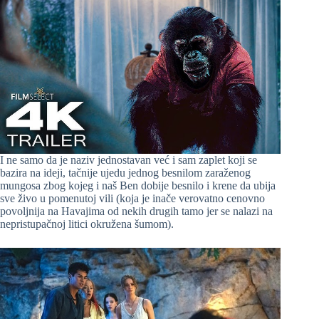
I ne samo da je naziv jednostavan već i sam zaplet koji se
bazira na ideji, tačnije ujedu jednog besnilom zaraženog
mungosa zbog kojeg i naš Ben dobije besnilo i krene da ubija
sve živo u pomenutoj vili (koja je inače verovatno cenovno
povoljnija na Havajima od nekih drugih tamo jer se nalazi na
nepristupačnoj litici okružena šumom).