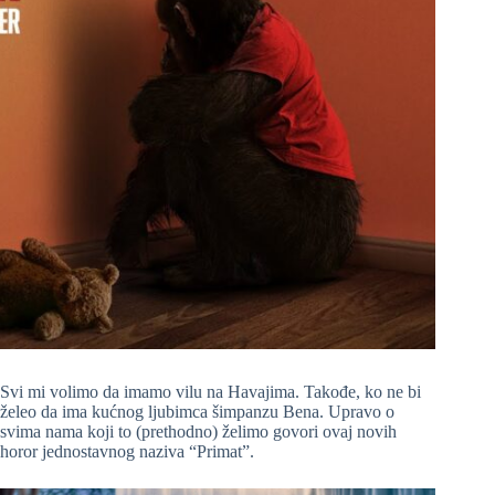
Svi mi volimo da imamo vilu na Havajima. Takođe, ko ne bi
želeo da ima kućnog ljubimca šimpanzu Bena. Upravo o
svima nama koji to (prethodno) želimo govori ovaj novih
horor jednostavnog naziva “Primat”.