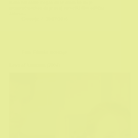
Kada bih samo mogao da se setim ko mi je
preporučio/rekao da je ovaj norveški film odlična
zabava...
Gimitrije
30/07/2016
Film
,
Filmske recenzije
Laws of Attraction (2004)