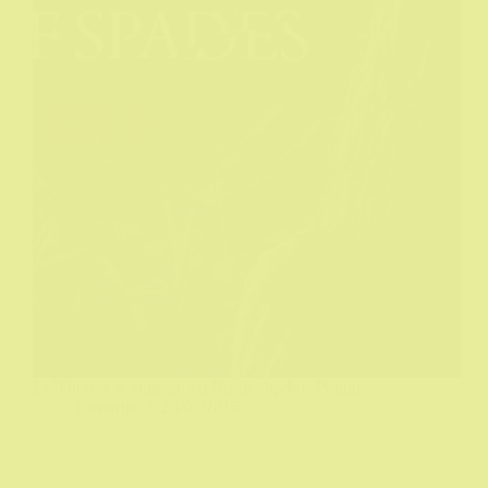
Loši horori se snimaju i u Rusiji...uprkos Putinu...
Gimitrije
28/07/2016