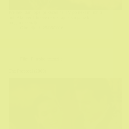
Pre neki dan, opet prikazan na TV po neki milioniti
put. Ako već filmove repriziraju a što ja ne bih
mogao recenzije...
Gimitrije
29/08/2016
Film
,
Filmske recenzije
The Proposal (2009)