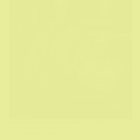
Nećete verovati koji je voljeni karakter sa malog
ekrana doživeo bioskopski hit...
Biograf
24/08/2016