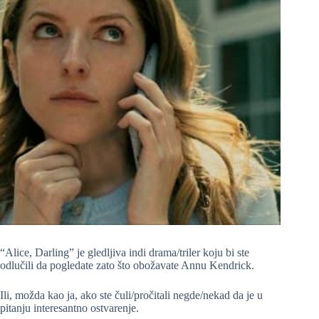
“Alice, Darling” je gledljiva indi drama/triler koju bi ste
odlučili da pogledate zato što obožavate Annu Kendrick.
Ili, možda kao ja, ako ste čuli/pročitali negde/nekad da je u
pitanju interesantno ostvarenje.