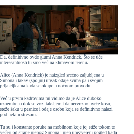
Da, definitivno ovde glumi Anna Kendrick. Što se tiče
interesantnosti tu smo već na klimavom terenu.
Alice (Anna Kendrick) je naizgled srećno zaljubljena u
Simona i takav (spoljni) utisak odaje svima pa i svojim
prijateljicama kada se okupe u noćnom provodu.
Već u prvim kadrovima mi vidimo da je Alice duboko
uznemirena dok se vozi taksijem i da nervozno uvrće kosu,
steže šaku u pesnice i odaje osobu koja se definitivno nalazi
pod nekim stresom.
Tu su i konstante poruke na mobilnom koje joj stiže tokom te
večeri od strane njenog Simona i njen unezvereni pogled kada