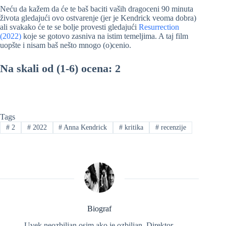
Neću da kažem da će te baš baciti vaših dragoceni 90 minuta
života gledajući ovo ostvarenje (jer je Kendrick veoma dobra)
ali svakako će te se bolje provesti gledajući
Resurrection
(2022)
koje se gotovo zasniva na istim temeljima. A taj film
uopšte i nisam baš nešto mnogo (o)cenio.
Na skali od (1-6) ocena: 2
Tags
#
2
#
2022
#
Anna Kendrick
#
kritika
#
recenzije
Biograf
Uvek neozbiljan osim ako je ozbiljan. Direktor,