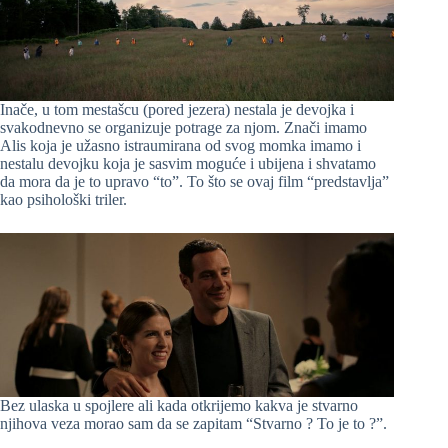
Inače, u tom mestašcu (pored jezera) nestala je devojka i
svakodnevno se organizuje potrage za njom. Znači imamo
Alis koja je užasno istraumirana od svog momka imamo i
nestalu devojku koja je sasvim moguće i ubijena i shvatamo
da mora da je to upravo “to”. To što se ovaj film “predstavlja”
kao psihološki triler.
Bez ulaska u spojlere ali kada otkrijemo kakva je stvarno
njihova veza morao sam da se zapitam “Stvarno ? To je to ?”.