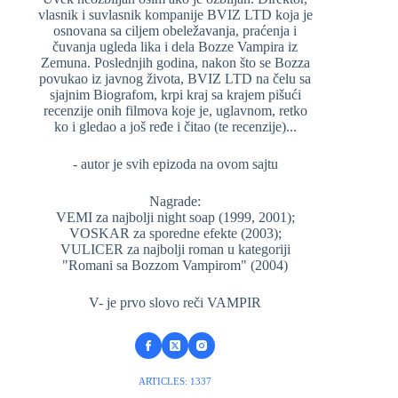
vlasnik i suvlasnik kompanije BVIZ LTD koja je
osnovana sa ciljem obeležavanja, praćenja i
čuvanja ugleda lika i dela Bozze Vampira iz
Zemuna. Poslednjih godina, nakon što se Bozza
povukao iz javnog života, BVIZ LTD na čelu sa
sjajnim Biografom, krpi kraj sa krajem pišući
recenzije onih filmova koje je, uglavnom, retko
ko i gledao a još ređe i čitao (te recenzije)...
- autor je svih epizoda na ovom sajtu
Nagrade:
VEMI za najbolji night soap (1999, 2001);
VOSKAR za sporedne efekte (2003);
VULICER za najbolji roman u kategoriji
"Romani sa Bozzom Vampirom" (2004)
V- je prvo slovo reči VAMPIR
ARTICLES: 1337