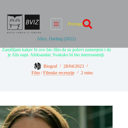
Skip
to
content
Pretraga
Alice, Darling (2022)
Zamišljam kakav bi ovo bio film da su polovi zamenjeni i da
je Alis napr. Aleksandar. Svakako bi bio interesantniji.
Biograf
28/04/2023
Film
/
Filmske recenzije
2 mins