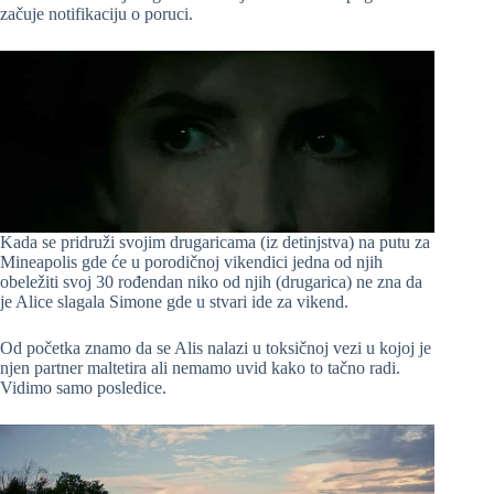
začuje notifikaciju o poruci.
Kada se pridruži svojim drugaricama (iz detinjstva) na putu za
Mineapolis gde će u porodičnoj vikendici jedna od njih
obeležiti svoj 30 rođendan niko od njih (drugarica) ne zna da
je Alice slagala Simone gde u stvari ide za vikend.
Od početka znamo da se Alis nalazi u toksičnoj vezi u kojoj je
njen partner maltetira ali nemamo uvid kako to tačno radi.
Vidimo samo posledice.