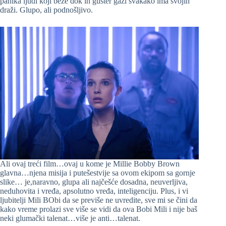
panika ljudi koji beže dok ih gušter gazi svakako ima svojih
draži. Glupo, ali podnošljivo.
Ali ovaj treći film…ovaj u kome je Millie Bobby Brown
glavna…njena misija i putešestvije sa ovom ekipom sa gornje
slike… je,naravno, glupa ali najčešće dosadna, neuverljiva,
neduhovita i vređa, apsolutno vređa, inteligenciju. Plus, i vi
ljubitelji Mili BObi da se previše ne uvredite, sve mi se čini da
kako vreme prolazi sve više se vidi da ova Bobi Mili i nije baš
neki glumački talenat…više je anti…talenat.