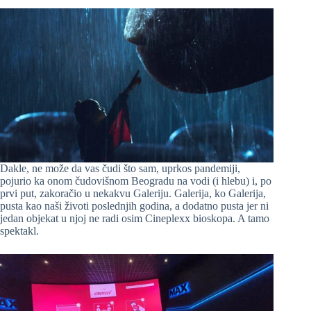
Dakle, ne može da vas čudi što sam, uprkos pandemiji,
pojurio ka onom čudovišnom Beogradu na vodi (i hlebu) i, po
prvi put, zakoračio u nekakvu Galeriju. Galerija, ko Galerija,
pusta kao naši životi poslednjih godina, a dodatno pusta jer ni
jedan objekat u njoj ne radi osim Cineplexx bioskopa. A tamo
spektakl.