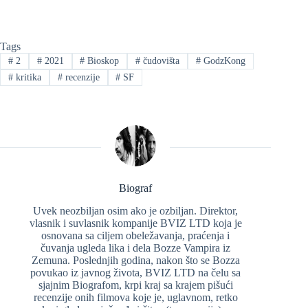
Tags
#
2
#
2021
#
Bioskop
#
čudovišta
#
GodzKong
#
kritika
#
recenzije
#
SF
Biograf
Uvek neozbiljan osim ako je ozbiljan. Direktor,
vlasnik i suvlasnik kompanije BVIZ LTD koja je
osnovana sa ciljem obeležavanja, praćenja i
čuvanja ugleda lika i dela Bozze Vampira iz
Zemuna. Poslednjih godina, nakon što se Bozza
povukao iz javnog života, BVIZ LTD na čelu sa
sjajnim Biografom, krpi kraj sa krajem pišući
recenzije onih filmova koje je, uglavnom, retko