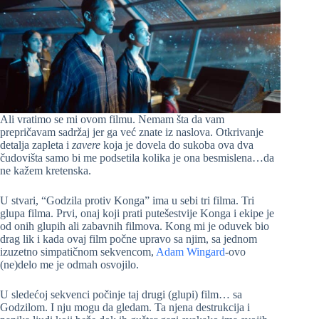
Ali vratimo se mi ovom filmu. Nemam šta da vam
prepričavam sadržaj jer ga već znate iz naslova. Otkrivanje
detalja zapleta i
zavere
koja je dovela do sukoba ova dva
čudovišta samo bi me podsetila kolika je ona besmislena…da
ne kažem kretenska.
U stvari, “Godzila protiv Konga” ima u sebi tri filma. Tri
glupa filma. Prvi, onaj koji prati putešestvije Konga i ekipe je
od onih glupih ali zabavnih filmova. Kong mi je oduvek bio
drag lik i kada ovaj film počne upravo sa njim, sa jednom
izuzetno simpatičnom sekvencom,
Adam Wingard
-ovo
(ne)delo me je odmah osvojilo.
U sledećoj sekvenci počinje taj drugi (glupi) film… sa
Godzilom. I nju mogu da gledam. Ta njena destrukcija i