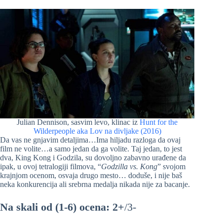
Julian Dennison, sasvim levo, klinac iz
Hunt for the
Wilderpeople aka Lov na divljake (2016)
Da vas ne gnjavim detaljima…Ima hiljadu razloga da ovaj
film ne volite…a samo jedan da ga volite. Taj jedan, to jest
dva, King Kong i Godzila, su dovoljno zabavno urađene da
ipak, u ovoj tetralogiji filmova, “
Godzilla vs. Kong
” svojom
krajnjom ocenom, osvaja drugo mesto… doduše, i nije baš
neka konkurencija ali srebrna medalja nikada nije za bacanje.
Na skali od (1-6) ocena: 2+
/3-