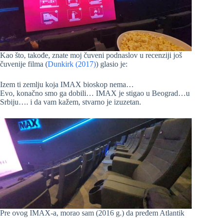
Kao što, takođe, znate moj čuveni podnaslov u recenziji još
čuvenije filma (
Dunkirk (2017)
) glasio je:
Izem ti zemlju koja IMAX bioskop nema…
Evo, konačno smo ga dobili… IMAX je stigao u Beograd…u
Srbiju…. i da vam kažem, stvarno je izuzetan.
Pre ovog IMAX-a, morao sam (2016 g.) da pređem Atlantik