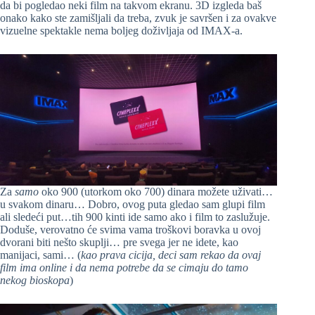
da bi pogledao neki film na takvom ekranu. 3D izgleda baš
onako kako ste zamišljali da treba, zvuk je savršen i za ovakve
vizuelne spektakle nema boljeg doživljaja od IMAX-a.
Za
samo
oko 900 (utorkom oko 700) dinara možete uživati…
u svakom dinaru… Dobro, ovog puta gledao sam glupi film
ali sledeći put…tih 900 kinti ide samo ako i film to zaslužuje.
Doduše, verovatno će svima vama troškovi boravka u ovoj
dvorani biti nešto skuplji… pre svega jer ne idete, kao
manijaci, sami… (
kao prava cicija, deci sam rekao da ovaj
film ima online i da nema potrebe da se cimaju do tamo
nekog bioskopa
)