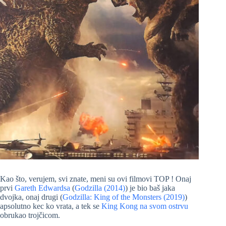
Kao što, verujem, svi znate, meni su ovi filmovi TOP ! Onaj
prvi
Gareth Edwardsa
(
Godzilla (2014)
) je bio baš jaka
dvojka, onaj drugi (
Godzilla: King of the Monsters (2019)
)
apsolutno kec ko vrata, a tek se
King Kong na svom ostrvu
obrukao trojčicom.