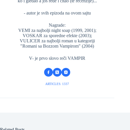
ko i gledao a još ređe i čitao (te recenzije)...
- autor je svih epizoda na ovom sajtu
Nagrade:
VEMI za najbolji night soap (1999, 2001);
VOSKAR za sporedne efekte (2003);
VULICER za najbolji roman u kategoriji
"Romani sa Bozzom Vampirom" (2004)
V- je prvo slovo reči VAMPIR
ARTICLES: 1337
Related Posts