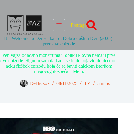
Skip
to
content
Pretraga
It – Welcome to Derry aka To: Dobro došli u Deri (2025)-
prve dve epizode
Penivajza odnosno monstruma u obliku klovna nema u prve
dve epizode. Siguran sam da kada se bude pojavio dobićemo i
neku flešbek epizodu koja će se baviti dalekom istorijom
njegovog dospeća u Mejn.
DeHičkok
08/11/2025
TV
3 mins