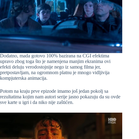
Dodatno, mada gotovo 100% bazirana na CGI efektima
upravo zbog toga što je namenjena manjim ekranima ovi
efekti deluju verodostojnije nego iz samog filma jer,
pretpostavljam, na ogromnom platnu je mnogo vidljivija
kompjuterska animacija.
Potom na kraju prve epizode imamo još jedan pokolj sa
rezultatima kojim nam autori serije jasno pokazuju da su ovde
sve karte u igri i da niko nije zaštićen.