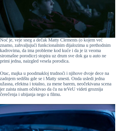
Noć je, veje sneg a dečak Matty Clements (o kojem već
znamo, zahvaljujući funkcionalnim dijalozima u prethodnim
kadrovima, da ima probleme kod kuće i da je iz veoma
siromašne porodice) stopira uz drum sve dok ga u auto ne
primi jedna, naizgled vesela porodica.
Otac, majka u poodmakloj trudnoći i njihove dvoje dece na
zadnjem sedištu gde se i Matty smesti. Onda usledi jedna
užasna, efektna i totalno, za mene barem, neočekivana scena
jer zaista nisam očekivao da ću na teVeU videti groznija
čerečenja i ubijanja nego u filmu.