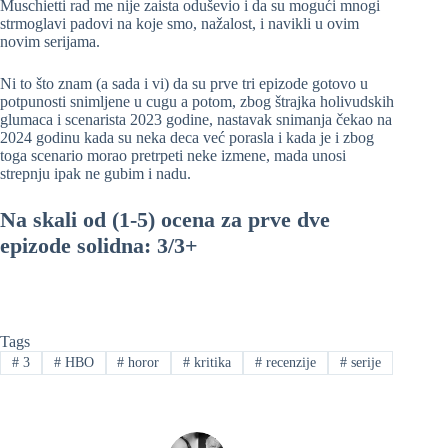
Muschietti rad me nije zaista oduševio i da su mogući mnogi
strmoglavi padovi na koje smo, nažalost, i navikli u ovim
novim serijama.
Ni to što znam (a sada i vi) da su prve tri epizode gotovo u
potpunosti snimljene u cugu a potom, zbog štrajka holivudskih
glumaca i scenarista 2023 godine, nastavak snimanja čekao na
2024 godinu kada su neka deca već porasla i kada je i zbog
toga scenario morao pretrpeti neke izmene, mada unosi
strepnju ipak ne gubim i nadu.
Na skali od (1-5) ocena za prve dve
epizode solidna: 3/3+
Tags
#
3
#
HBO
#
horor
#
kritika
#
recenzije
#
serije