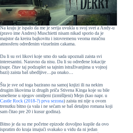
Na kraju je ispalo da me je serija uvukla u svoj svet a Andy-u
(pravo ime Andres) Muschietti nisam nikad sporio da je
majstor da kreira bajkovitu i istovremenu veoma mračnu
atmosferu određenim vizuelnim cakama.
Da li su svi likovi koje smo do sada upoznali zaista svi
interesantni. Naravno da nisu. Da li su određene lokacije
(napr. čitav taj podzaplet sa tajnim istraživanjima u vojnoj
bazi) zaista baš ubedljive…pa onako…
Šta je sve od toga bazirano na samoj knjizi ili na nekim
drugim likovima iz drugih priča Stivena Kinga koje su bile
smeštene u njegov omiljeni (izmišljeni) Mejn (kao napr. u
Castle Rock (2018-?) prva sezona
) zaista mi nije u ovom
trenutku bitno (a vala i ne sećam se baš detaljno romana koji
sam čitao pre 20 i kusur godina).
Bitno je da su me početne epizode dovoljno kupile da ovo
ispratim do kraja imajući svakako u vidu da ni jedan