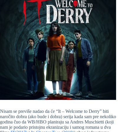
Nisam se previše nadao da će “It – Welcome to Derry” biti
naročito dobra (ako bude i dobra) serija kada sam pre nekoliko
godina čuo da WB/HBO planiraju sa Andres Muschietti (koji
nam je podario pristojnu ekranizaciju i samog romana u dva