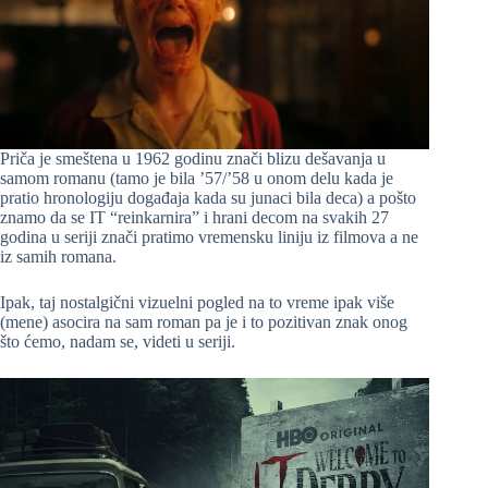
Priča je smeštena u 1962 godinu znači blizu dešavanja u
samom romanu (tamo je bila ’57/’58 u onom delu kada je
pratio hronologiju događaja kada su junaci bila deca) a pošto
znamo da se IT “reinkarnira” i hrani decom na svakih 27
godina u seriji znači pratimo vremensku liniju iz filmova a ne
iz samih romana.
Ipak, taj nostalgični vizuelni pogled na to vreme ipak više
(mene) asocira na sam roman pa je i to pozitivan znak onog
što ćemo, nadam se, videti u seriji.