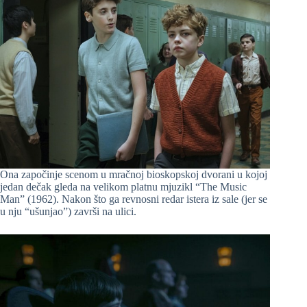
Ona započinje scenom u mračnoj bioskopskoj dvorani u kojoj
jedan dečak gleda na velikom platnu mjuzikl “The Music
Man” (1962). Nakon što ga revnosni redar istera iz sale (jer se
u nju “ušunjao”) završi na ulici.