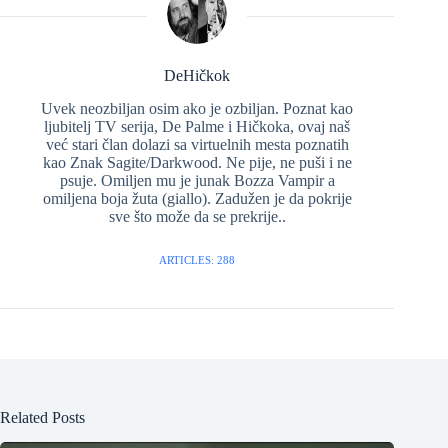
DeHičkok
Uvek neozbiljan osim ako je ozbiljan. Poznat kao
ljubitelj TV serija, De Palme i Hičkoka, ovaj naš
već stari član dolazi sa virtuelnih mesta poznatih
kao Znak Sagite/Darkwood. Ne pije, ne puši i ne
psuje. Omiljen mu je junak Bozza Vampir a
omiljena boja žuta (giallo). Zadužen je da pokrije
sve što može da se prekrije..
ARTICLES: 288
Related Posts