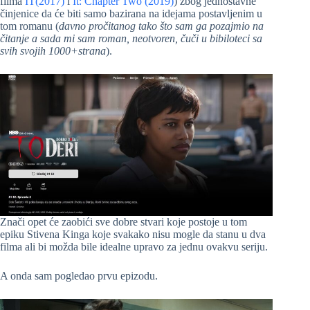
filma
IT(2017)
i
It: Chapter Two (2019)
) zbog jednostavne
činjenice da će biti samo bazirana na idejama postavljenim u
tom romanu (
davno pročitanog tako što sam ga pozajmio na
čitanje a sada mi sam roman, neotvoren, čuči u bibiloteci sa
svih svojih 1000+strana
).
Znači opet će zaobići sve dobre stvari koje postoje u tom
epiku Stivena Kinga koje svakako nisu mogle da stanu u dva
filma ali bi možda bile idealne upravo za jednu ovakvu seriju.
A onda sam pogledao prvu epizodu.