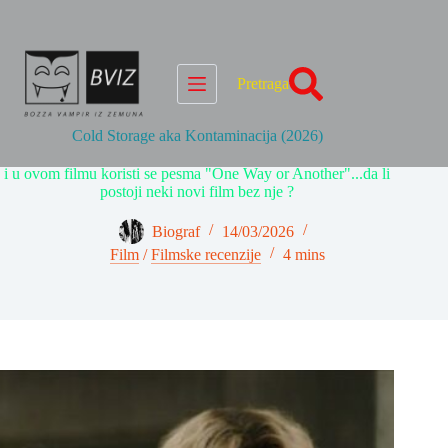
Skip
to
content
Pretraga
Cold Storage aka Kontaminacija (2026)
i u ovom filmu koristi se pesma "One Way or Another"...da li
postoji neki novi film bez nje ?
Biograf
14/03/2026
Film
/
Filmske recenzije
4 mins