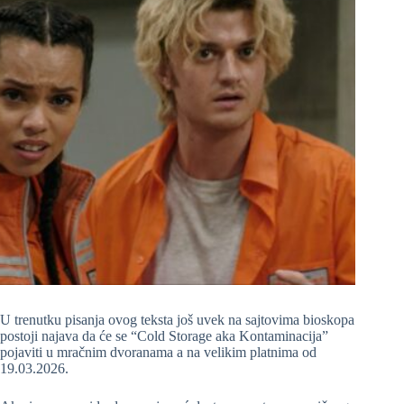
U trenutku pisanja ovog teksta još uvek na sajtovima bioskopa
postoji najava da će se “Cold Storage aka Kontaminacija”
pojaviti u mračnim dvoranama a na velikim platnima od
19.03.2026.