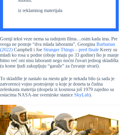
sobom.
iz reklamnog materijala
Gornji tekst veze nema sa radnjom filma…osim kada ima. Pre
svega ne postoje “dva mlada laboranta”. Georgina
Barbarian
(2022)
Campbell i Joe
Stranger Things – pred finale
Keery su
mladi ko rosa u podne (oboje imaju po 33 godine) što je manje
bitno već oni nisu laboranti nego noćni čuvari jednog skladišta
(u kome ljudi zakupljuju “garaže” za čuvanje stvari).
To skladište je nastalo na mestu gde je nekada bilo (a sada je
zatvoreno) vojno postrojenje u koje je doneta ta čudna
zelenkasta materija (dospela iz kosmosa još 1979 zajedno sa
ostacima NASA-ine svemirske stanice
SkyLab
).