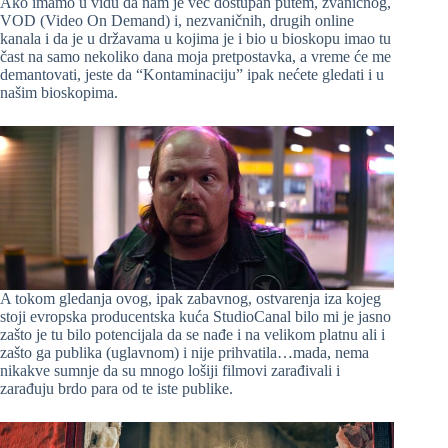
Ako imamo u vidu da nam je već dostupan putem, zvaničnog,
VOD (Video On Demand) i, nezvaničnih, drugih online
kanala i da je u državama u kojima je i bio u bioskopu imao tu
čast na samo nekoliko dana moja pretpostavka, a vreme će me
demantovati, jeste da “Kontaminaciju” ipak nećete gledati i u
našim bioskopima.
A tokom gledanja ovog, ipak zabavnog, ostvarenja iza kojeg
stoji evropska producentska kuća StudioCanal bilo mi je jasno
zašto je tu bilo potencijala da se nađe i na velikom platnu ali i
zašto ga publika (uglavnom) i nije prihvatila…mada, nema
nikakve sumnje da su mnogo lošiji filmovi zarađivali i
zarađuju brdo para od te iste publike.