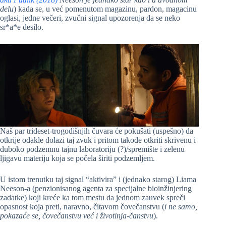
delu
) kada se, u već pomenutom magazinu, pardon, magacinu
oglasi, jedne večeri, zvučni signal upozorenja da se neko
sr*a*e desilo.
Naš par trideset-trogodišnjih čuvara će pokušati (uspešno) da
otkrije odakle dolazi taj zvuk i pritom takođe otkriti skrivenu i
duboko podzemnu tajnu laboratoriju (?)/spremište i zelenu
ljigavu materiju koja se počela širiti podzemljem.
U istom trenutku taj signal “aktivira” i (jednako starog) Liama
Neeson-a (penzionisanog agenta za specijalne bioinžinjering
zadatke) koji kreće ka tom mestu da jednom zauvek spreči
opasnost koja preti, naravno, čitavom čovečanstvu (
i ne samo,
pokazaće se, čovečanstvu već i životinja-čanstvu
).