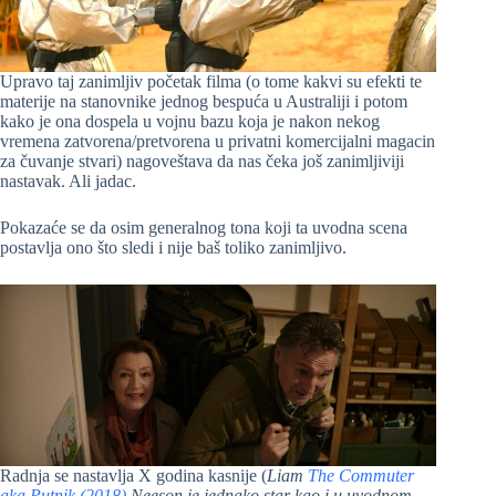
Upravo taj zanimljiv početak filma (o tome kakvi su efekti te
materije na stanovnike jednog bespuća u Australiji i potom
kako je ona dospela u vojnu bazu koja je nakon nekog
vremena zatvorena/pretvorena u privatni komercijalni magacin
za čuvanje stvari) nagoveštava da nas čeka još zanimljiviji
nastavak. Ali jadac.
Pokazaće se da osim generalnog tona koji ta uvodna scena
postavlja ono što sledi i nije baš toliko zanimljivo.
Radnja se nastavlja X godina kasnije (
Liam
The Commuter
aka Putnik (2018)
Neeson je jednako star kao i u uvodnom