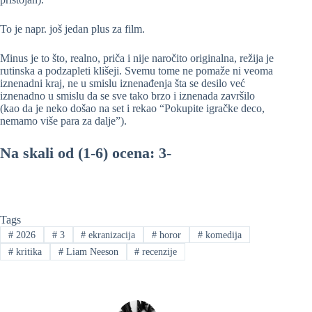
To je napr. još jedan plus za film.
Minus je to što, realno, priča i nije naročito originalna, režija je
rutinska a podzapleti klišeji. Svemu tome ne pomaže ni veoma
iznenadni kraj, ne u smislu iznenađenja šta se desilo već
iznenadno u smislu da se sve tako brzo i iznenada završilo
(kao da je neko došao na set i rekao “Pokupite igračke deco,
nemamo više para za dalje”).
Na skali od (1-6) ocena: 3-
Tags
#
2026
#
3
#
ekranizacija
#
horor
#
komedija
#
kritika
#
Liam Neeson
#
recenzije