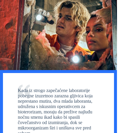
Kada iz strogo zapečaćene laboratorije
pobegne izuzetnoo zarazna gljivica koja
neprestano mutira, dva mlada laboranta,
udružena s iskusnim operativcem za
bioterorizam, moraju da prežive najluđu
noćnu smenu ikad kako bi spasili
čovečanstvo od izumiranja, dok se
mikroorganizam širi i uništava sve pred