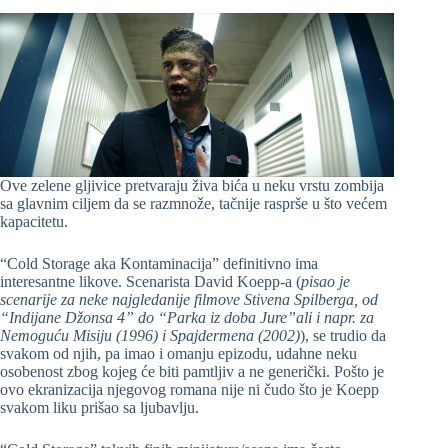
Ove zelene gljivice pretvaraju živa bića u neku vrstu zombija
sa glavnim ciljem da se razmnože, tačnije rasprše u što većem
kapacitetu.
“Cold Storage aka Kontaminacija” definitivno ima
interesantne likove. Scenarista David Koepp-a (
pisao je
scenarije za neke najgledanije filmove Stivena Spilberga, od
“Indijane Džonsa 4” do “Parka iz doba Jure”ali i napr. za
Nemoguću Misiju (1996) i Spajdermena (2002)
), se trudio da
svakom od njih, pa imao i omanju epizodu, udahne neku
osobenost zbog kojeg će biti pamtljiv a ne generički. Pošto je
ovo ekranizacija njegovog romana nije ni čudo što je Koepp
svakom liku prišao sa ljubavlju.