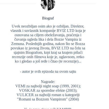
Biograf
Uvek neozbiljan osim ako je ozbiljan. Direktor,
vlasnik i suvlasnik kompanije BVIZ LTD koja je
osnovana sa ciljem obeležavanja, praćenja i
čuvanja ugleda lika i dela Bozze Vampira iz
Zemuna. Poslednjih godina, nakon što se Bozza
povukao iz javnog života, BVIZ LTD na čelu sa
sjajnim Biografom, krpi kraj sa krajem pišući
recenzije onih filmova koje je, uglavnom, retko
ko i gledao a još ređe i čitao (te recenzije)...
- autor je svih epizoda na ovom sajtu
Nagrade:
VEMI za najbolji night soap (1999, 2001);
VOSKAR za sporedne efekte (2003);
VULICER za najbolji roman u kategoriji
"Romani sa Bozzom Vampirom" (2004)