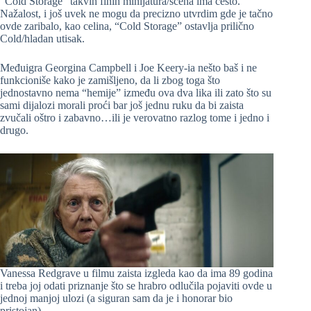
“Cold Storage” takvih finih minijatura/scena ima često.
Nažalost, i još uvek ne mogu da precizno utvrdim gde je tačno
ovde zaribalo, kao celina, “Cold Storage” ostavlja prilično
Cold/hladan utisak.
Međuigra Georgina Campbell i Joe Keery-ia nešto baš i ne
funkcioniše kako je zamišljeno, da li zbog toga što
jednostavno nema “hemije” između ova dva lika ili zato što su
sami dijalozi morali proći bar još jednu ruku da bi zaista
zvučali oštro i zabavno…ili je verovatno razlog tome i jedno i
drugo.
Vanessa Redgrave u filmu zaista izgleda kao da ima 89 godina
i treba joj odati priznanje što se hrabro odlučila pojaviti ovde u
jednoj manjoj ulozi (a siguran sam da je i honorar bio
pristojan).