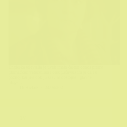
Engleska televizija je uvek imala častan odnos prema
glumačkim veteranima i omugućavala im je da i u
poznoj karijeri dobiju sasvim dostojne i glavne
uloge...
DeHičkok
24/04/2021
TV