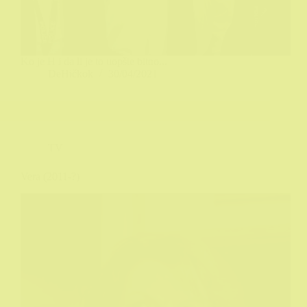
Ko je H i da li je to uopšte bitno...
DeHičkok
30/04/2021
TV
Vera (2011-?)