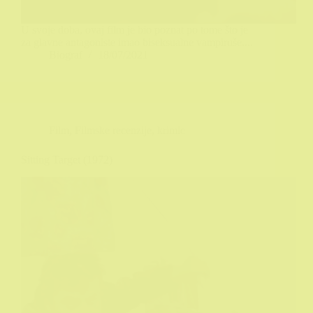
U svoje doba, ovaj film je bio poznat po tome što je
za glavne antagoniste imao biseksualne vampiruše....
Biograf
18/07/2021
Film
,
Filmske recenzije
,
krimic
Sitting Target (1972)