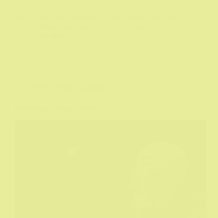
Ko je zaista žrtva a ko krivac i zašto odgovori na ova
pitanja nikada nisu jednostavni...brilijantno....
DeHičkok
18/03/2021
Film
,
Filmske recenzije
Dead Man’s Shoes (2004)